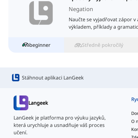
Negation
Naučte se vyjadřovat zápor v 
výkladem, příklady a gramati
beginner
Středně pokročilý
Stáhnout aplikaci LanGeek
Ry
Langeek
Do
LanGeek je platforma pro výuku jazyků,
O 
která urychluje a usnadňuje váš proces
Kon
učení.