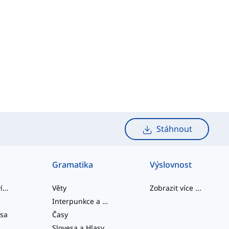
Stáhnout
Gramatika
Výslovnost
slangová slovíčka
Věty
Zobrazit více
...
Interpunkce a Pravopis
esa
Časy
Slovesa a Hlasy