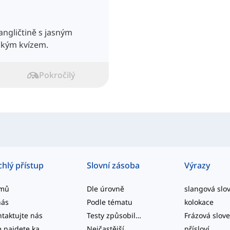
angličtině s jasným
ckým kvízem.
Pokročilý
chlý přístup
Slovní zásoba
Výrazy
mů
Dle úrovně
nás
Podle tématu
kolokace
taktujte nás
Testy způsobilosti
Frázová slov
Zde najdete kategorizované seznamy slov běžných anglických kolokací a běžných složených struktur.
Nejčastější
přísloví