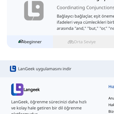
Coordinating Conjunction
Bağlayıcı bağlaçlar, eşit önem
ifadeleri veya cümlecikleri bir
arasında "and," "but," "or," "nor
beginner
Orta Seviye
LanGeek uygulamasını indir
Hız
Langeek
An
LanGeek, öğrenme sürecinizi daha hızlı
Ha
ve kolay hale getiren bir dil öğrenme
Biz