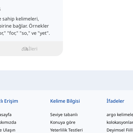
s
e sahip kelimeleri,
birine bağlar. Örnekler
," "for," "so," ve "yet".
İleri
lı Erişim
Kelime Bilgisi
İfadeler
asayfa
Seviye tabanlı
argo kelimel
kkımızda
Konuya göre
kolokasyonla
e Ulaşın
Yeterlilik Testleri
Deyimsel Fiil