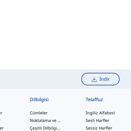
İndir
Dilbilgisi
Telaffuz
er
Cümleler
İngiliz Alfabesi
r
Noktalama ve Yazım
Sesli Harfler
ler
Çeşitli Dilbilgisi Konuları
Sessiz Harfler