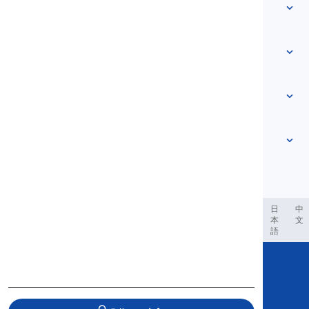
Từ vựng
Về chúng tôi
Liên hệ chúng tôi
Dựa trên cấp độ
Trung tâm trợ giúp
Biểu đạt
Theo chủ đề
Bài kiểm tra năng lực
từ lóng
Thông dụng nhất
Ngữ pháp
cụm từ
Xem thêm
...
Cụm động từ
Câu
tục ngữ
Phát âm
Dấu câu và Chính tả
Xem thêm
...
Thì
Bảng chữ cái tiếng Anh
Động từ và Thể
Nguyên âm
Xem thêm
...
Phụ âm
ربية
Filipino
فارسی
Indonesia
Deutsch
português
日
中
本
文
Khái niệm Ngữ âm học
語
Xem thêm
...
Copyright © 2020 Langeek Inc.
All Rights Reserved.