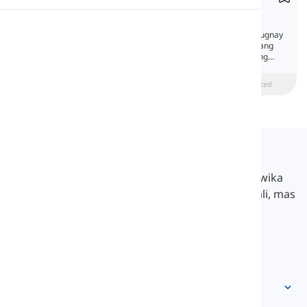
Coordinating Conjunctions
Pagbigkas
Ang mga pangatnig na panimbang ay nag-uugnay
ng mga salita, parirala, o sugnay na pantay ang
kahalagahan. Kasama sa mga halimbawa ang
Pagbabasa
"at," "pero," "o," "ni," "para," "kaya," at "ngunit."
beginner
Katamtaman
Advanced
Langeek
Ang LanGeek ay isang platform sa pag-aaral ng wika
na tumutulong sa iyong matuto nang mas madali, mas
mabilis, at mas matalino.
info@langeek.co
Mabilisang access