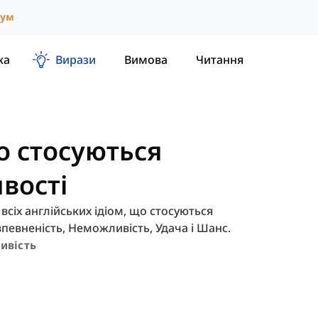
іум
ка
Вирази
Вимова
Читання
що стосуються
вості
сіх англійських ідіом, що стосуються
впевненість, Неможливість, Удача і Шанс.
ивість