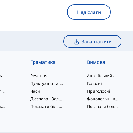
Надіслати
Завантажити
Граматика
Вимова
ва
Речення
Англійський алфавіт
Пунктуація та Орфографія
Голосні
Фразові дієслова
Часи
Приголосні
Дієслова і Залоги
Фонологічні концепції
Показати більше
...
Показати більше
...
Показати більше
...