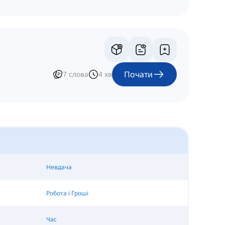
Почати
7
слова
4
хв
Невдача
Робота і Гроші
Час