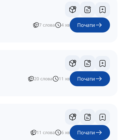
Почати
7
слова
4
хв
Почати
20
слова
11
хв
Почати
11
слова
6
хв