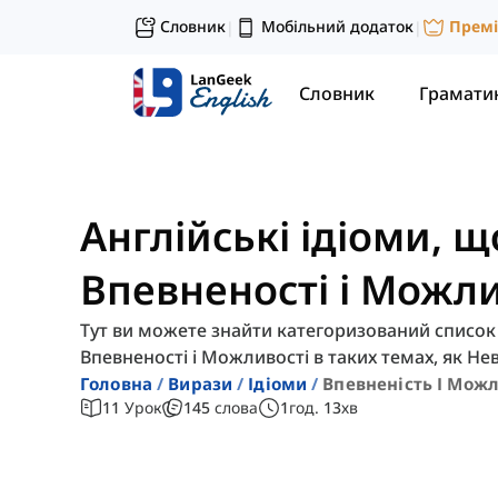
Словник
Мобільний додаток
Прем
|
|
Словник
Грамати
Англійські ідіоми, 
Впевненості і Можли
Тут ви можете знайти категоризований список в
Впевненості і Можливості в таких темах, як Не
Головна
Вирази
Ідіоми
Впевненість І Можл
11
Урок
145
слова
1
год.
13
хв