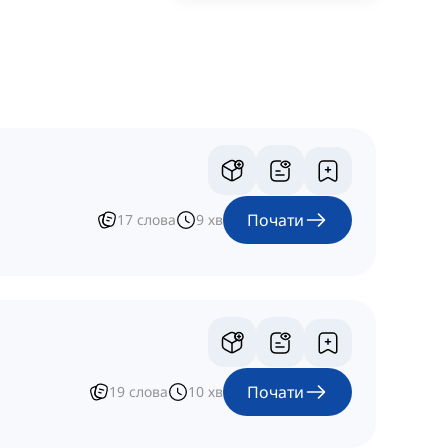
Почати
17
слова
9
хв
Почати
19
слова
10
хв