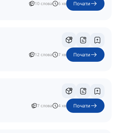
Почати
10
слова
6
хв
Почати
12
слова
7
хв
Почати
7
слова
4
хв