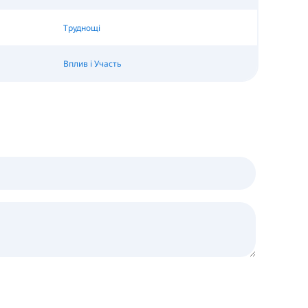
Труднощі
Вплив і Участь