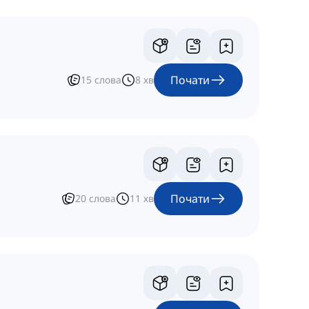
Почати
15
слова
8
хв
Почати
20
слова
11
хв