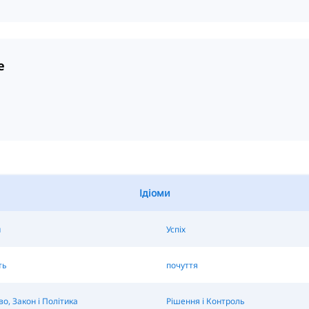
e
Ідіоми
и
Успіх
ть
почуття
во, Закон і Політика
Рішення і Контроль