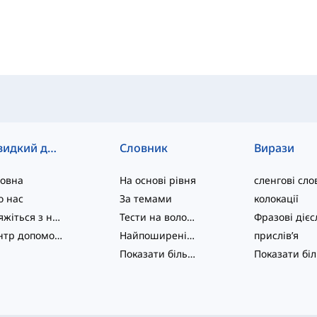
Швидкий доступ
Словник
Вирази
ловна
На основі рівня
сленгові сло
о нас
За темами
колокації
Зв'яжіться з нами
Тести на володіння мовою
Центр допомоги
Найпоширеніші
прислів’я
Показати більше
...