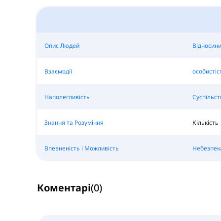
Опис Людей
Відносин
Взаємодії
особистіс
Наполегливість
Суспільст
Знання та Розуміння
Кількість
Впевненість і Можливість
Небезпек
Коментарі
(
0
)