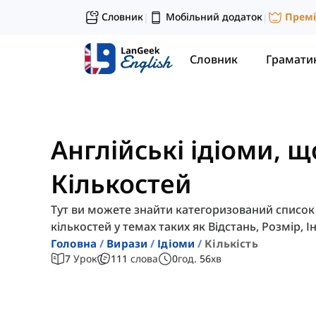
Словник
Мобільний додаток
Прем
|
|
Словник
Грамати
Англійські ідіоми, 
Кількостей
Тут ви можете знайти категоризований список в
кількостей у темах таких як Відстань, Розмір, І
Головна
Вирази
Ідіоми
Кількість
7
Урок
111
слова
0
год.
56
хв