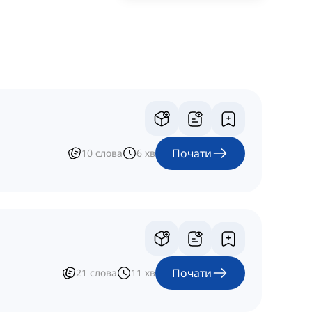
Почати
10
слова
6
хв
Почати
21
слова
11
хв