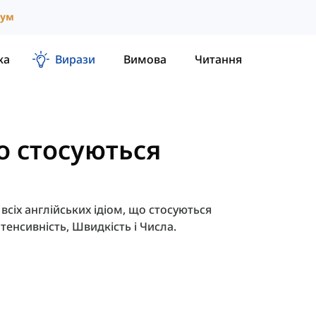
іум
ка
Вирази
Вимова
Читання
що стосуються
сіх англійських ідіом, що стосуються
нтенсивність, Швидкість і Числа.