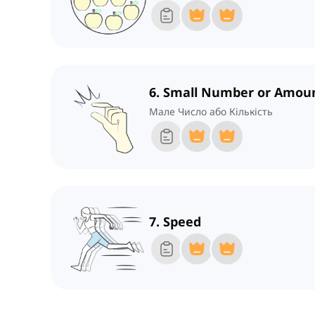
6. Small Number or Amou
Мале Число або Кількість
7. Speed