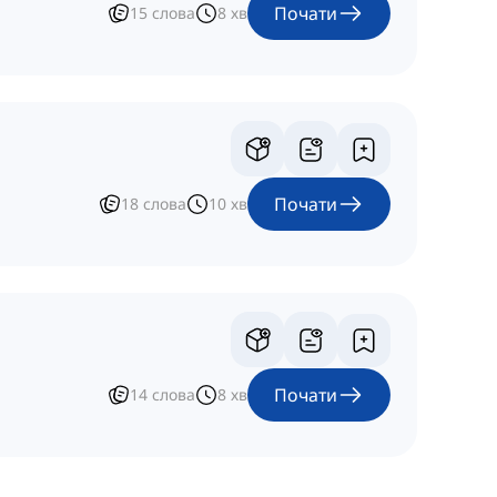
Почати
15
слова
8
хв
Почати
18
слова
10
хв
Почати
14
слова
8
хв