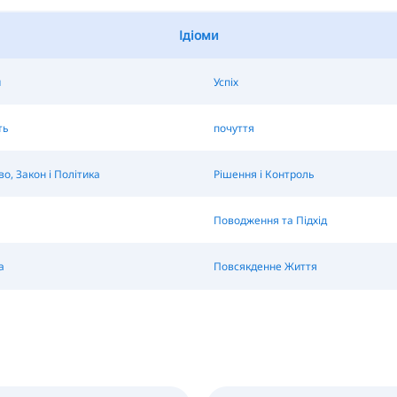
Ідіоми
и
Успіх
ть
почуття
во, Закон і Політика
Рішення і Контроль
Поводження та Підхід
а
Повсякденне Життя