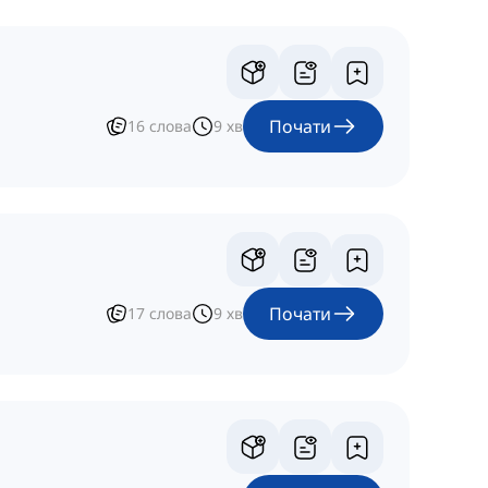
Почати
16
слова
9
хв
Почати
17
слова
9
хв