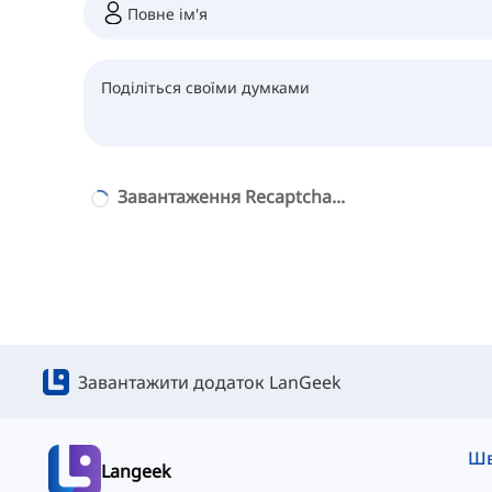
Завантаження Recaptcha...
Завантажити додаток LanGeek
Langeek