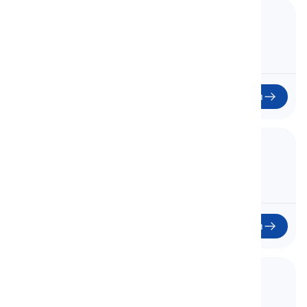
31. Unit 9 Lesson A
Блок 9 Урок A
31
Почати
32. Unit 9 Lesson B
Розділ 9 Урок Б
32
Почати
33. Unit 9 Lesson C
Розділ 9 Урок C
33