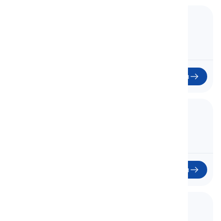
5. Unit 2 Lesson A
Розділ 2 Урок A
05
Почати
6. Unit 2 Lesson B
Розділ 2 Урок Б
06
Почати
7. Unit 2 Lesson C
Розділ 2 Урок C
07