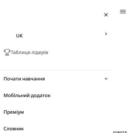
Togg
UK
Таблиця лідерів
Почати навчання
Мобільний додаток
Вирази
Преміум
Граматика
Список слів для Four Corners 4
Словник
Словник
Тут ви знайдете список слів для Four Corners 4. Ви можете