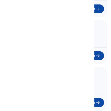
Почати
3. Unit 1 Lesson C
Розділ 1 Урок C
03
Почати
4. Unit 1 Lesson D
Розділ 1 Урок D
04
Почати