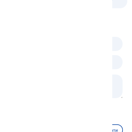
середнього
Коментарі
(
0
)
Завантаження Recaptcha...
Надіслати