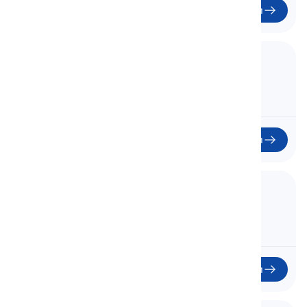
Почати
10. Unit 3 Lesson C
Блок 3 Урок C
10
Почати
11. Unit 3 Lesson D
Розділ 3 Урок D
11
Почати