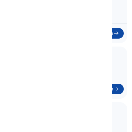
Блок 5 Урок D
19
Почати
20. Unit 6 Lesson A
Блок 6 Урок A
20
Почати
21. Unit 6 Lesson B
Блок 6 Урок B
21