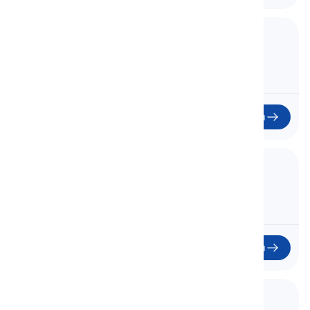
43. Unit 12 Lesson A
Розділ 12 Урок A
43
Почати
44. Unit 12 Lesson B
Розділ 12 Урок Б
44
Почати
45. Unit 12 Lesson C
Блок 12 Урок C