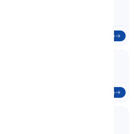
Блок 10 Урок D
38
Почати
39. Unit 11 Lesson A
Блок 11 Урок A
39
Почати
40. Unit 11 Lesson B
Блок 11 Урок B
40