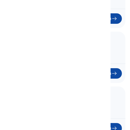
Почати
15. Unit 4 Lesson D
Розділ 4 Урок D
15
Почати
16. Unit 5 Lesson A
Розділ 5 Урок A
16
Почати