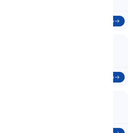
Почати
34. Unit 9 Lesson D
Блок 9 Урок D
34
Почати
35. Unit 10 Lesson A
Розділ 10 Урок A
35