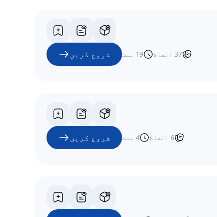
شروع کریں
37
الفاظ
19
منٹ
شروع کریں
6
الفاظ
4
منٹ