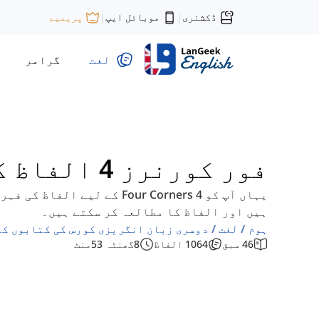
ڈکشنری
موبائل ایپ
پریمیم
|
|
لغت
گرامر
فور کورنرز 4 الفاظ کی فہرست
یہاں آپ کو Four Corners 4 کے 
ہیں اور الفاظ کا مطالعہ کر سکتے ہیں۔
ہوم
لغت
دوسری زبان انگریزی کورس کی کتابوں کی
46
سبق
1064
الفاظ
8
گھنٹہ
53
منٹ