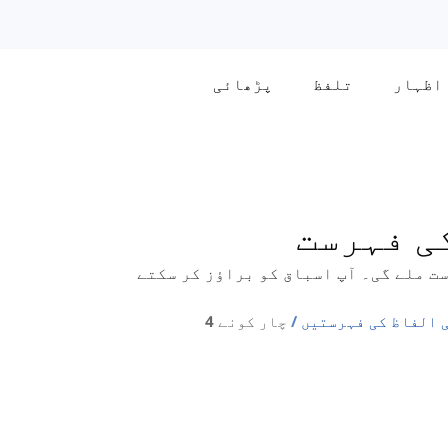
اظہار
تلفظ
پڑھائی
لیے الفاظ کی فہرست ملے گی۔ آپ اسباق کو براؤز کر سکتے
 الفاظ کی فہرستیں
چار کونے 4