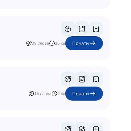
Почати
39
слова
20
хв
Почати
16
слова
9
хв