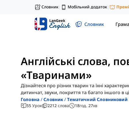
Словник
Мобільний додаток
Прем
|
|
Словник
Грам
Англійські слова, пов
«Тваринами»
Дізнайтеся про різних тварин та їхні характерис
дитинчат, звуки, покриття та багато іншого в ці
Головна
Словник
Тематичний Словниковий 
55
Урок
2212
слова
18
год.
27
хв