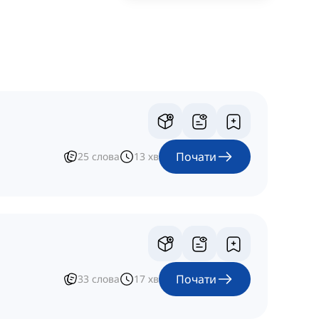
Почати
25
слова
13
хв
Почати
33
слова
17
хв