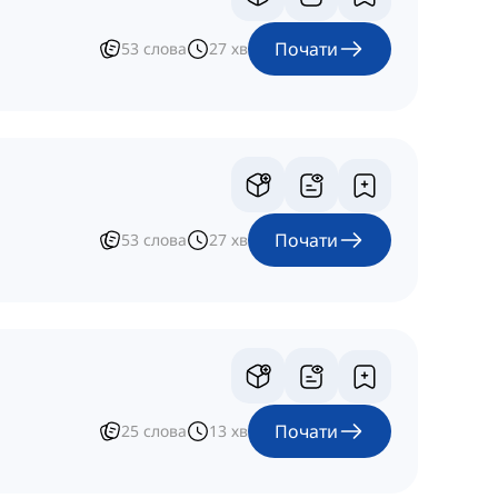
Почати
53
слова
27
хв
Почати
53
слова
27
хв
Почати
25
слова
13
хв