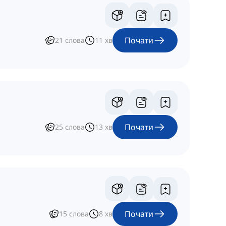
Почати
21
слова
11
хв
Почати
25
слова
13
хв
Почати
15
слова
8
хв