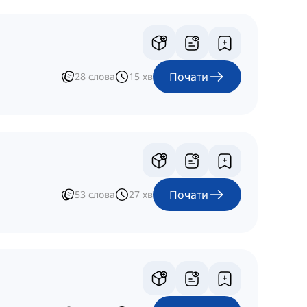
Почати
28
слова
15
хв
Почати
53
слова
27
хв