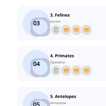
3. Felines
03
Котячі
4. Primates
04
Примати
5. Antelopes
05
Антилопи