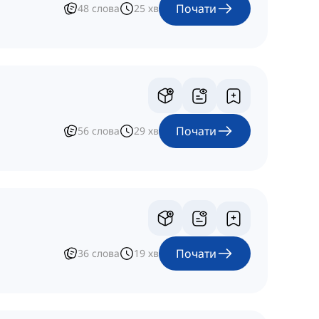
Почати
48
слова
25
хв
Почати
56
слова
29
хв
Почати
36
слова
19
хв