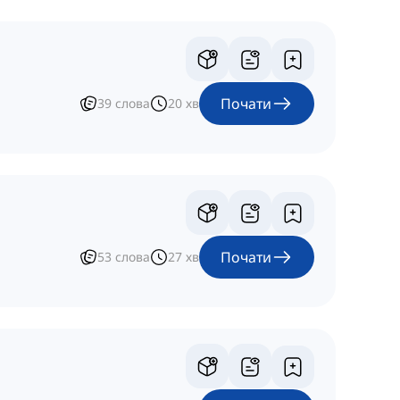
Почати
39
слова
20
хв
Почати
53
слова
27
хв