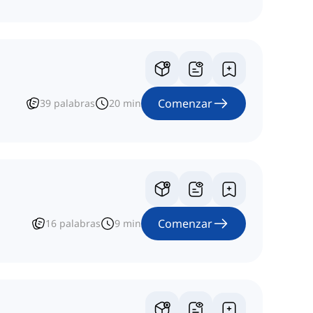
Comenzar
39
palabras
20
min
Comenzar
16
palabras
9
min