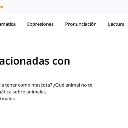
um
amática
Expresiones
Pronunciación
Lectura
lacionadas con
aría tener como mascota? ¿Qué animal no te
mática sobre animales.
imales