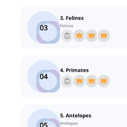
3. Felines
03
Felinos
4. Primates
04
5. Antelopes
05
Antílopes