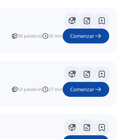
Comenzar
39
palabras
20
min
Comenzar
53
palabras
27
min