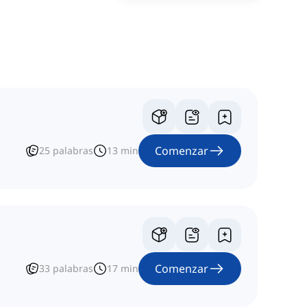
Comenzar
25
palabras
13
min
Comenzar
33
palabras
17
min