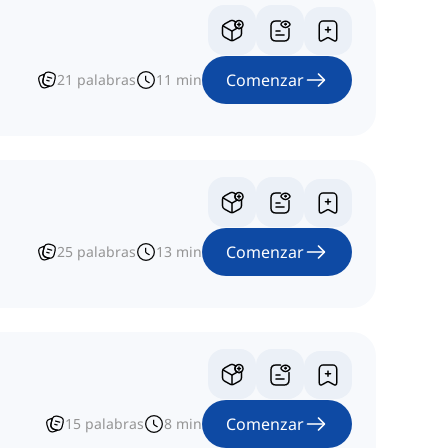
Comenzar
21
palabras
11
min
Comenzar
25
palabras
13
min
Comenzar
15
palabras
8
min