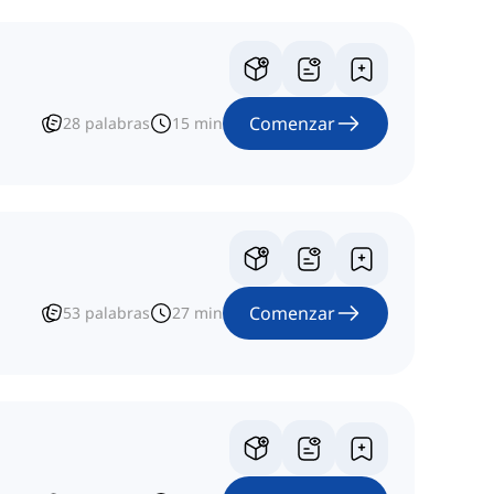
Comenzar
28
palabras
15
min
Comenzar
53
palabras
27
min