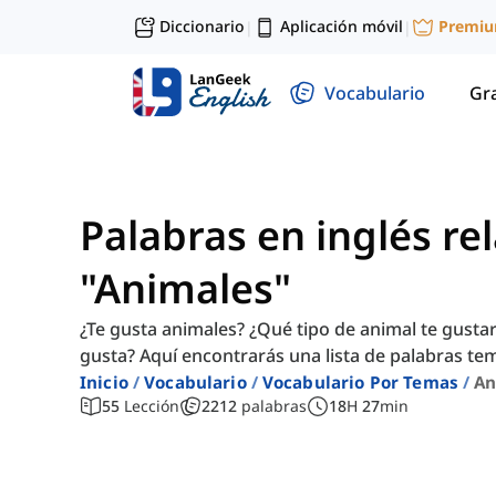
Diccionario
Aplicación móvil
Premi
|
|
Vocabulario
Gr
Palabras en inglés re
"Animales"
¿Te gusta animales? ¿Qué tipo de animal te gust
gusta? Aquí encontrarás una lista de palabras te
Inicio
Vocabulario
Vocabulario Por Temas
An
55
Lección
2212
palabras
18
H
27
min