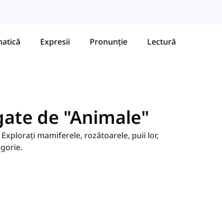
atică
Expresii
Pronunție
Lectură
gate de "Animale"
. Explorați mamiferele, rozătoarele, puii lor,
egorie.