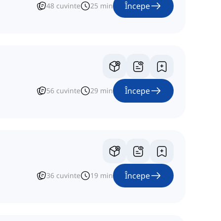
Începe
48
cuvinte
25
min
Începe
56
cuvinte
29
min
Începe
36
cuvinte
19
min