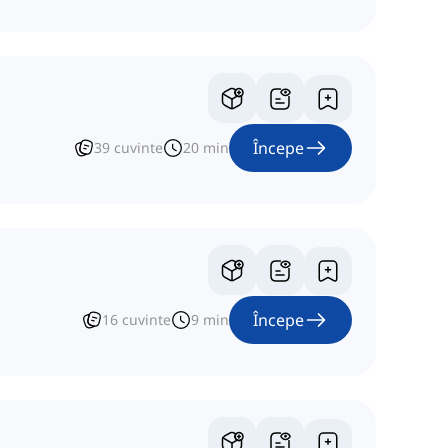
Începe
39
cuvinte
20
min
Începe
16
cuvinte
9
min