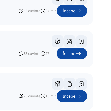
Începe
53
cuvinte
27
min
Începe
53
cuvinte
27
min
Începe
25
cuvinte
13
min