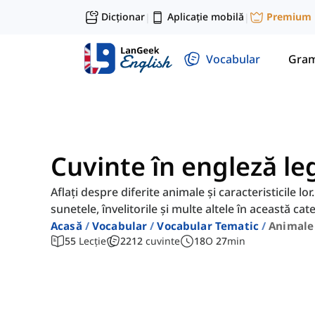
Dicționar
Aplicație mobilă
Premium
|
|
Vocabular
Gram
Cuvinte în engleză le
Aflați despre diferite animale și caracteristicile lor
sunetele, învelitorile și multe altele în această cat
Acasă
Vocabular
Vocabular Tematic
Animale
55
Lecție
2212
cuvinte
18
O
27
min