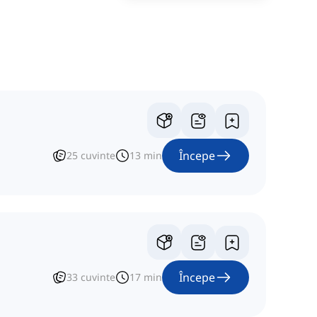
Începe
25
cuvinte
13
min
Începe
33
cuvinte
17
min