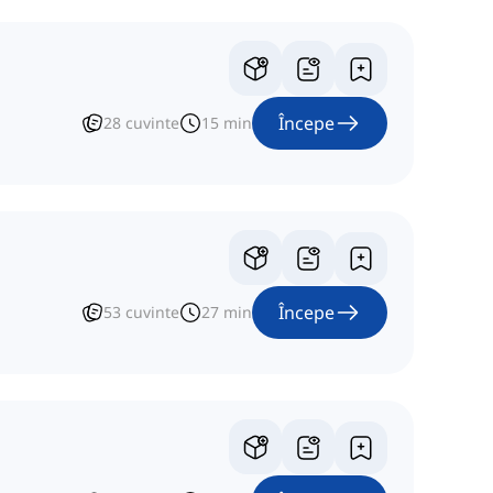
Începe
28
cuvinte
15
min
Începe
53
cuvinte
27
min