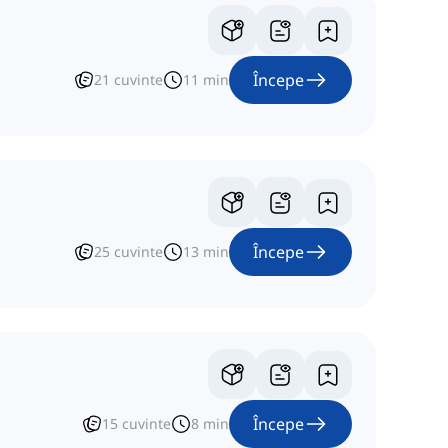
Începe
21
cuvinte
11
min
Începe
25
cuvinte
13
min
Începe
15
cuvinte
8
min