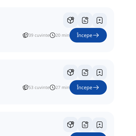
Începe
39
cuvinte
20
min
Începe
53
cuvinte
27
min