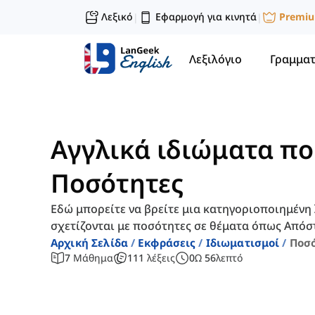
Λεξικό
Εφαρμογή για κινητά
Premi
|
|
Λεξιλόγιο
Γραμματ
Αγγλικά ιδιώματα πο
Ποσότητες
Εδώ μπορείτε να βρείτε μια κατηγοριοποιημένη 
σχετίζονται με ποσότητες σε θέματα όπως Απόστ
Αρχική Σελίδα
Εκφράσεις
Ιδιωματισμοί
Ποσ
7
Μάθημα
111
λέξεις
0
Ω
56
λεπτό