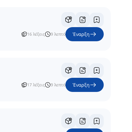
Έναρξη
16
λέξεις
9
λεπτό
Έναρξη
17
λέξεις
9
λεπτό