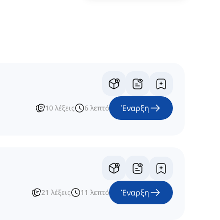
Έναρξη
10
λέξεις
6
λεπτό
Έναρξη
21
λέξεις
11
λεπτό