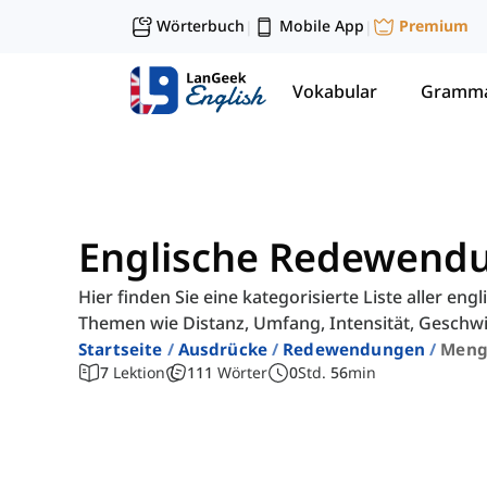
Wörterbuch
Mobile App
Premium
|
|
Vokabular
Gramma
Englische Redewend
Hier finden Sie eine kategorisierte Liste aller 
Themen wie Distanz, Umfang, Intensität, Geschwi
Startseite
Ausdrücke
Redewendungen
Meng
7
Lektion
111
Wörter
0
Std.
56
min