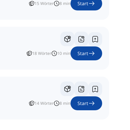
Start
15
Wörter
8
min
Start
18
Wörter
10
min
Start
14
Wörter
8
min