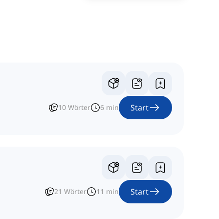
Start
10
Wörter
6
min
Start
21
Wörter
11
min