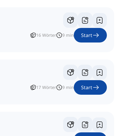
Start
16
Wörter
9
min
Start
17
Wörter
9
min