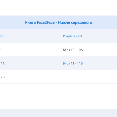
Книга Face2Face - Нижче середнього
 8C
Розділ 8 - 8D
C
Блок 10 - 10A
11A
Блок 11 - 11B
12B