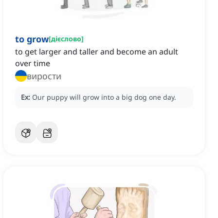
to grow
[
дієслово
]
to get larger and taller and become an adult
over time
вирости
Ex:
Our puppy will grow into a big dog one day.