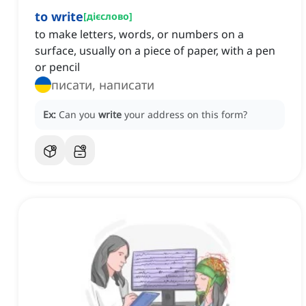
to write
[
дієслово
]
to make letters, words, or numbers on a
surface, usually on a piece of paper, with a pen
or pencil
писати, написати
Ex:
Can you
write
your address on this form?