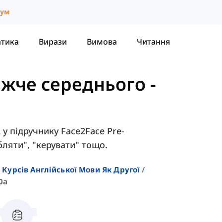
іум
атика
Вирази
Вимова
Читання
ижче середнього
-
A у підручнику Face2Face Pre-
обляти", "керувати" тощо.
 Курсів Англійської Мови Як Другої
0a