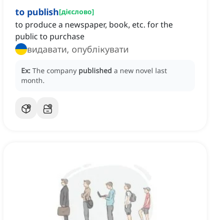
to publish
[
дієслово
]
to produce a newspaper, book, etc. for the
public to purchase
видавати, опублікувати
Ex:
The company
published
a new novel last
month.