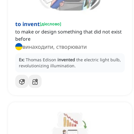
to invent
[
дієслово
]
to make or design something that did not exist
before
винаходити, створювати
Ex:
Thomas Edison
invented
the electric light bulb,
revolutionizing illumination.