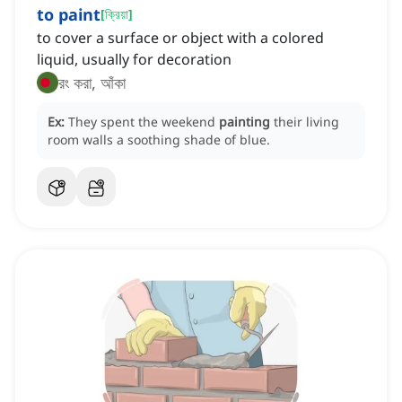
to paint
[
ক্রিয়া
]
to cover a surface or object with a colored
liquid, usually for decoration
রং করা, আঁকা
Ex:
They spent the weekend
painting
their living
room walls a soothing shade of blue.