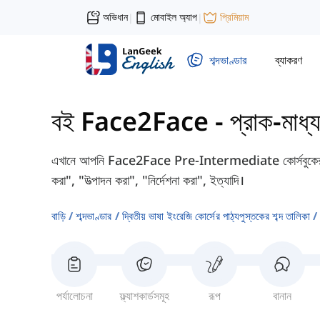
অভিধান
মোবাইল অ্যাপ
প্রিমিয়াম
|
|
শব্দভাণ্ডার
ব্যাকরণ
বই Face2Face - প্রাক-মাধ্
এখানে আপনি Face2Face Pre-Intermediate কোর্সবুকের ইউন
করা", "উত্পাদন করা", "নির্দেশনা করা", ইত্যাদি।
বাড়ি
শব্দভাণ্ডার
দ্বিতীয় ভাষা ইংরেজি কোর্সের পাঠ্যপুস্তকের শব্দ তালিকা
পর্যালোচনা
ফ্ল্যাশকার্ডসমূহ
রূপ
বানান