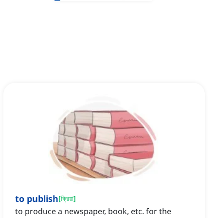
to publish
[
ক্রিয়া
]
to produce a newspaper, book, etc. for the