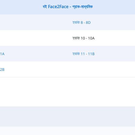
বই Face2Face - প্রাক-মাধ্যমিক
C
ইউনিট 8 - 8D
C
ইউনিট 10 - 10A
11A
ইউনিট 11 - 11B
12B