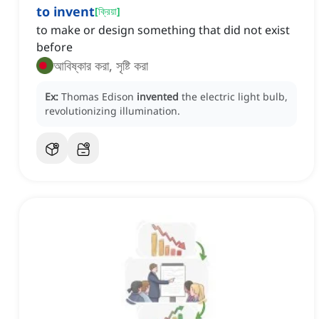
to invent
[
ক্রিয়া
]
to make or design something that did not exist
before
আবিষ্কার করা, সৃষ্টি করা
Ex:
Thomas Edison
invented
the electric light bulb,
revolutionizing illumination.