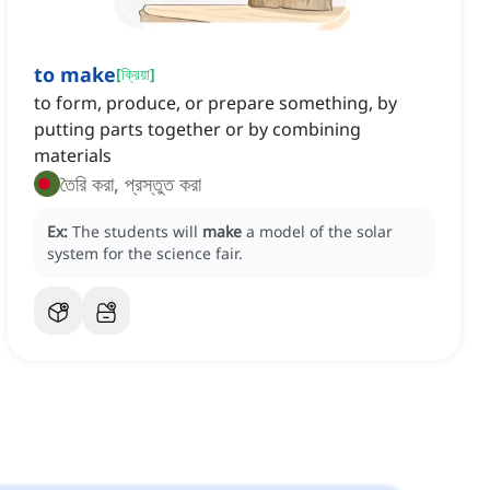
to make
[
ক্রিয়া
]
to form, produce, or prepare something, by
putting parts together or by combining
materials
তৈরি করা, প্রস্তুত করা
Ex:
The students will
make
a model of the solar
system for the science fair.