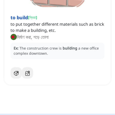
to build
[
ক্রিয়া
]
to put together different materials such as brick
to make a building, etc.
নির্মাণ করা, গড়ে তোলা
Ex:
The construction crew is
building
a new office
complex downtown.