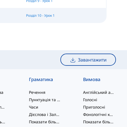
Розділ 9 - Урок 1
Розділ 10 - Урок 1
Завантажити
Граматика
Вимова
ва
Речення
Англійський алфавіт
Пунктуація та Орфографія
Голосні
Фразові дієслова
Часи
Приголосні
Дієслова і Залоги
Фонологічні концепції
Показати більше
...
Показати більше
...
Показати більше
...