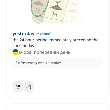
yesterday
[
іменник
]
the 24-hour period immediately preceding the
current day
вчора, попередній день
Ex:
Yesterday
was Thursday.