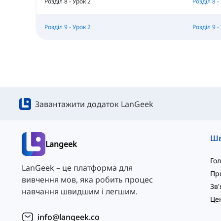
Розділ 8 - Урок 2
Розділ 8 -
Розділ 9 - Урок 2
Розділ 9 -
Завантажити додаток LanGeek
Langeek
Го
LanGeek – це платформа для
Пр
вивчення мов, яка робить процес
навчання швидшим і легшим.
info@langeek.co