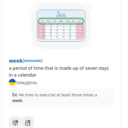
week
[
іменник
]
a period of time that is made up of seven days
in a calendar
тиждень
Ex:
He tries to exercise at least three times a
week
.