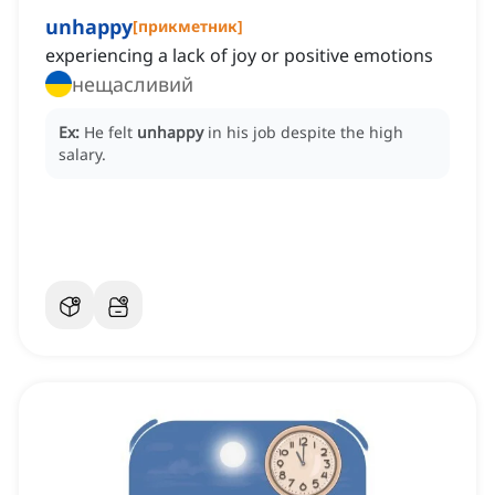
unhappy
[
прикметник
]
experiencing a lack of joy or positive emotions
нещасливий
Ex:
He felt
unhappy
in his job despite the high
salary.