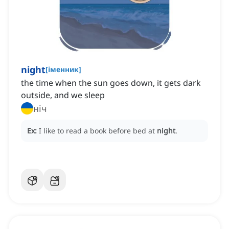
night
[
іменник
]
the time when the sun goes down, it gets dark
outside, and we sleep
ніч
Ex:
I like to read a book before bed at
night
.