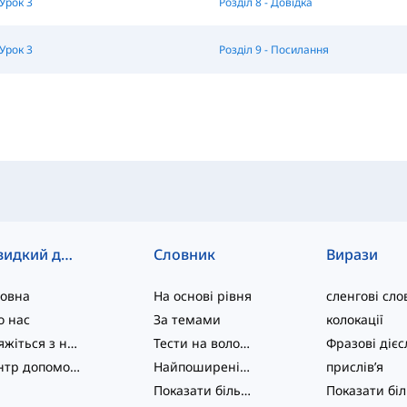
 Урок 3
Розділ 8 - Довідка
 Урок 3
Розділ 9 - Посилання
Швидкий доступ
Словник
Вирази
ловна
На основі рівня
сленгові сло
о нас
За темами
колокації
Зв'яжіться з нами
Тести на володіння мовою
Центр допомоги
Найпоширеніші
прислів’я
Показати більше
...