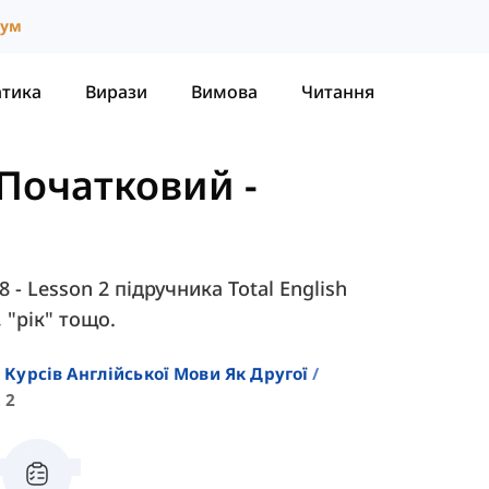
іум
атика
Вирази
Вимова
Читання
- Початковий
-
 - Lesson 2 підручника Total English
, "рік" тощо.
 Курсів Англійської Мови Як Другої
 2