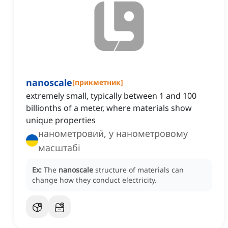
nanoscale
[
прикметник
]
extremely small, typically between 1 and 100
billionths of a meter, where materials show
unique properties
нанометровий, у нанометровому
масштабі
Ex:
The
nanoscale
structure of materials can
change how they conduct electricity.