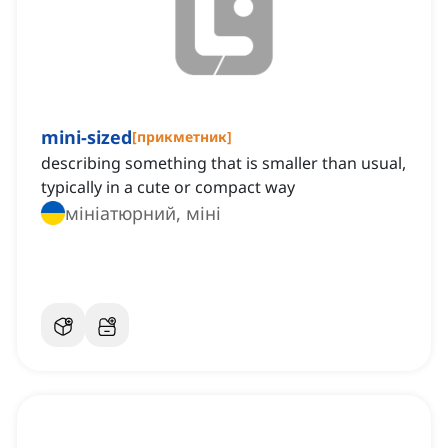
mini-sized
[
прикметник
]
describing something that is smaller than usual,
typically in a cute or compact way
мініатюрний, міні