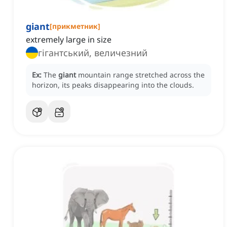
giant
[
прикметник
]
extremely large in size
гігантський, величезний
Ex:
The
giant
mountain range stretched across the
horizon, its peaks disappearing into the clouds.