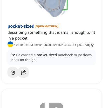
pocket-sized
[
прикметник
]
describing something that is small enough to fit
in a pocket
кишеньковий, кишенькового розміру
Ex:
He carried a
pocket-sized
notebook to jot down
ideas on the go.