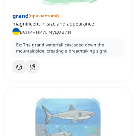
grand
[
прикметник
]
magnificent in size and appearance
величний, чудовий
Ex:
The
grand
waterfall cascaded down the
mountainside, creating a breathtaking sight.