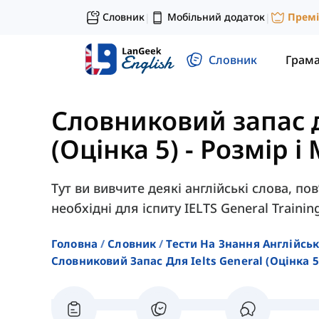
Словник
Мобільний додаток
Прем
|
|
Словник
Грам
Словниковий запас д
(Оцінка 5)
-
Розмір і
Тут ви вивчите деякі англійські слова, по
необхідні для іспиту IELTS General Trainin
Головна
Словник
Тести На Знання Англійсь
Словниковий Запас Для Ielts General (оцінка 5