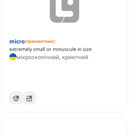
micro
[
прикметник
]
extremely small or minuscule in size
мікроскопічний, крихітний