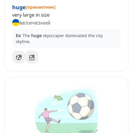
huge
[
прикметник
]
very large in size
величезний
Ex:
The
huge
skyscraper dominated the city
skyline.