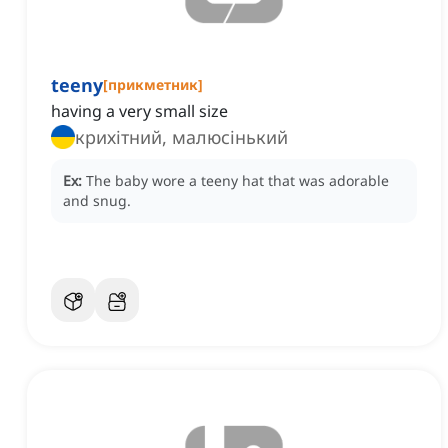
teeny
[
прикметник
]
having a very small size
крихітний, малюсінький
Ex:
The baby wore a teeny hat that was adorable
and snug.