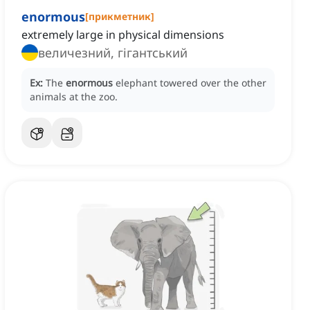
enormous
[
прикметник
]
extremely large in physical dimensions
величезний, гігантський
Ex:
The
enormous
elephant towered over the other
animals at the zoo.