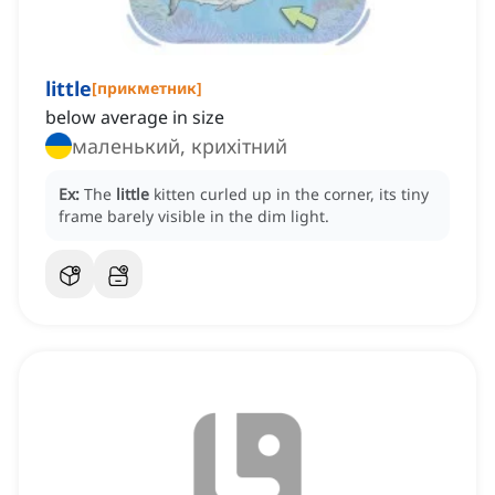
little
[
прикметник
]
below average in size
маленький, крихітний
Ex:
The
little
kitten curled up in the corner, its tiny
frame barely visible in the dim light.