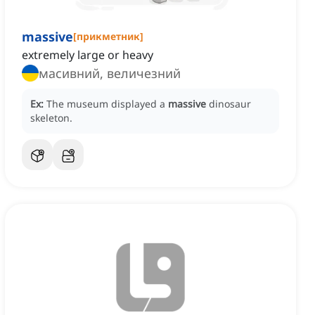
massive
[
прикметник
]
extremely large or heavy
масивний, величезний
Ex:
The museum displayed a
massive
dinosaur
skeleton.