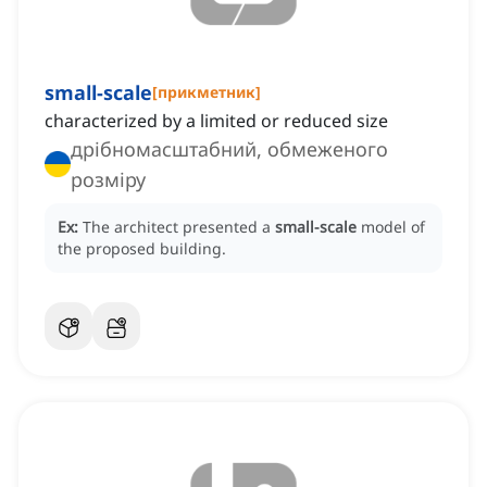
small-scale
[
прикметник
]
characterized by a limited or reduced size
дрібномасштабний, обмеженого
розміру
Ex:
The architect presented a
small-scale
model of
the proposed building.