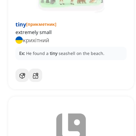
tiny
[
прикметник
]
extremely small
крихітний
Ex:
He found a
tiny
seashell on the beach.