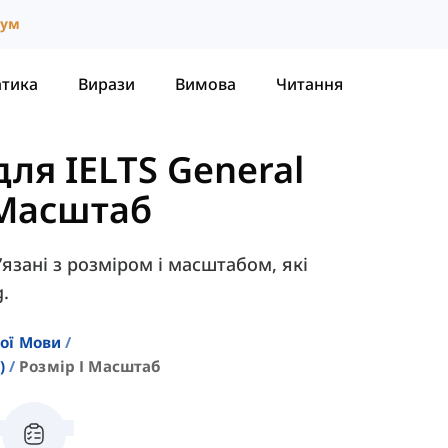
іум
атика
Вирази
Вимова
Читання
ля IELTS General
 Масштаб
в’язані з розміром і масштабом, які
g.
кої Мови
)
Розмір І Масштаб