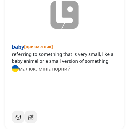
baby
[
прикметник
]
referring to something that is very small, like a
baby animal or a small version of something
малюк, мініатюрний