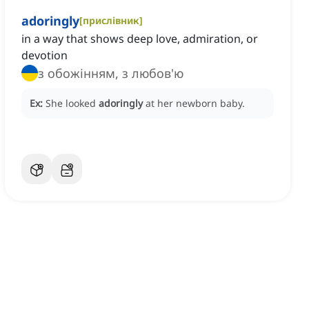
adoringly
[
прислівник
]
in a way that shows deep love, admiration, or
devotion
з обожінням, з любов'ю
Ex:
She looked
adoringly
at her newborn baby.