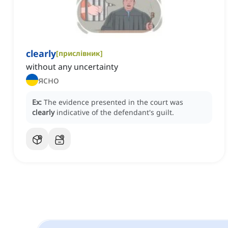
clearly
[
прислівник
]
without any uncertainty
ясно
Ex:
The evidence presented in the court was
clearly
indicative of the defendant's guilt.