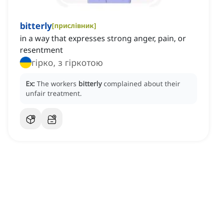
bitterly
[
прислівник
]
in a way that expresses strong anger, pain, or
resentment
гірко, з гіркотою
Ex:
The workers
bitterly
complained about their
unfair treatment.