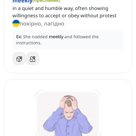
meekly
[
прислівник
]
in a quiet and humble way, often showing
willingness to accept or obey without protest
покірно, лагідно
Ex:
She nodded
meekly
and followed the
instructions.