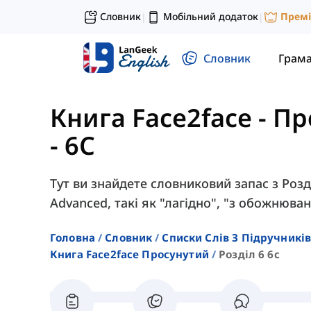
Словник
Мобільний додаток
Прем
|
|
Словник
Грам
Книга Face2face - П
- 6C
Тут ви знайдете словниковий запас з Розді
Advanced, такі як "лагідно", "з обожнюва
Головна
Словник
Списки Слів З Підручників
Книга Face2face Просунутий
Розділ 6 6c