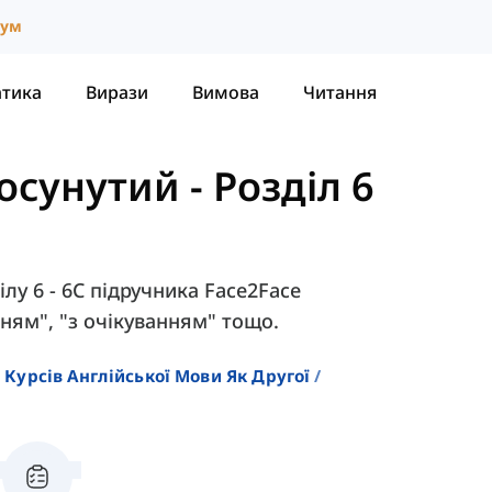
іум
атика
Вирази
Вимова
Читання
росунутий
-
Розділ 6
лу 6 - 6C підручника Face2Face
нням", "з очікуванням" тощо.
 Курсів Англійської Мови Як Другої