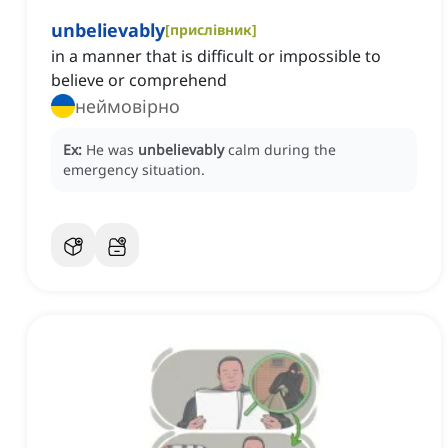
unbelievably
[
прислівник
]
in a manner that is difficult or impossible to
believe or comprehend
неймовірно
Ex:
He was
unbelievably
calm during the
emergency situation.