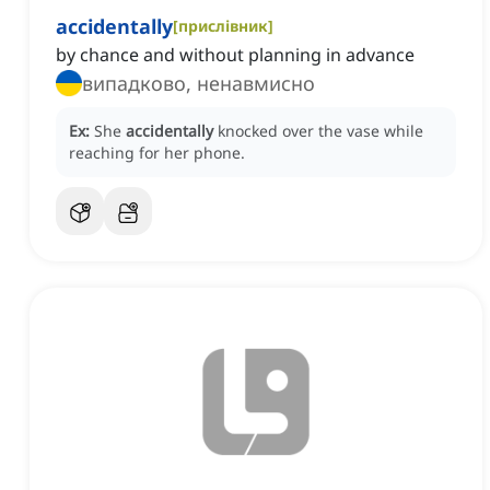
accidentally
[
прислівник
]
by chance and without planning in advance
випадково, ненавмисно
Ex:
She
accidentally
knocked over the vase while
reaching for her phone.