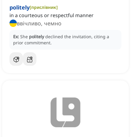
politely
[
прислівник
]
in a courteous or respectful manner
ввічливо, чемно
Ex:
She
politely
declined the invitation, citing a
prior commitment.