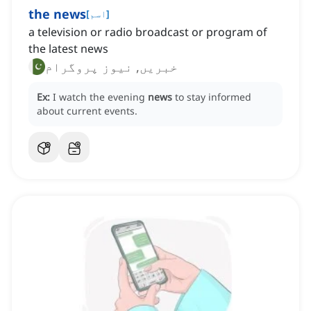
the news
]
اسم
[
a television or radio broadcast or program of
the latest news
خبریں, نیوز پروگرام
Ex:
I watch the evening
news
to stay informed
about current events.