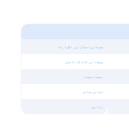
جسمانی اعمال اور اظہارات
پیشے اور کام کا ماحول
متضاد صفات
لسانی عناصر
زبانیں