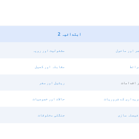
ابتدائیہ 2
ر اور ماحول
مشغولیت اور رویہ
رائط
مقابلہ اور کھیل
ر اقدامات
ریٹیل اور سفر
ریداری کے ضروریات
حالات اور خصوصیات
فیصلہ سازی
جنگلی مخلوقات