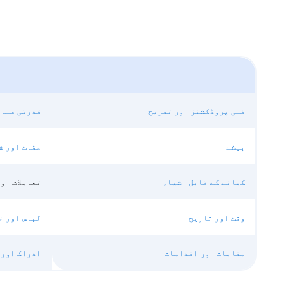
فنی پروڈکشنز اور تفریح
قدرتی عناص
پیشے
صفات اور ش
کھانے کے قابل اشیاء
تعاملات او
وقت اور تاریخ
لباس اور خ
مقامات اور اقدامات
ادراک اور 