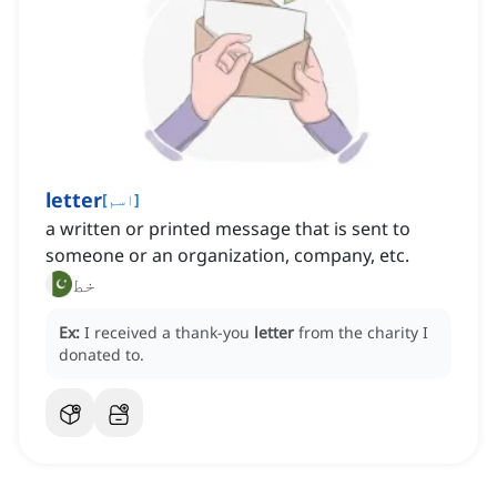
letter
]
اسم
[
a written or printed message that is sent to
someone or an organization, company, etc.
خط
Ex:
I received a thank-you
letter
from the charity I
donated to.