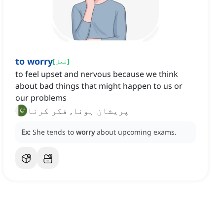
to worry
]
فعل
[
to feel upset and nervous because we think
about bad things that might happen to us or
our problems
پریشان ہونا, فکر کرنا
Ex:
She tends to
worry
about upcoming exams.