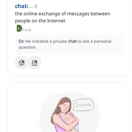
chat
]
اسم
[
the online exchange of messages between
people on the Internet
چیٹ
Ex:
He initiated a private
chat
to ask a personal
question.