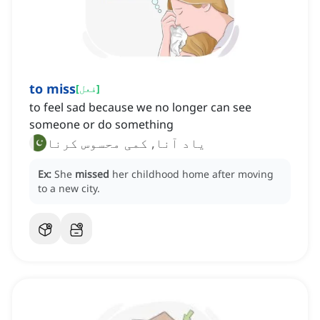
to miss
]
فعل
[
to feel sad because we no longer can see
someone or do something
یاد آنا, کمی محسوس کرنا
Ex:
She
missed
her childhood home after moving
to a new city.