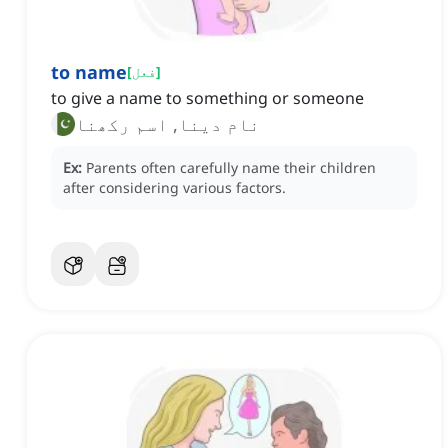
to name
]
فعل
[
to give a name to something or someone
نام دینا, اسم رکھنا
Ex:
Parents often carefully name their children
after considering various factors.