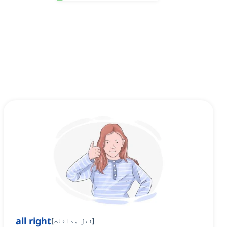
all right
]
فعل مداخلت
[