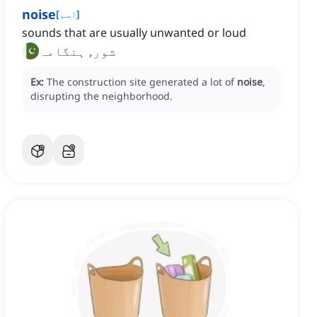
noise
]
اسم
[
sounds that are usually unwanted or loud
شور, ہنگامہ
Ex:
The construction site generated a lot of
noise
,
disrupting the neighborhood.