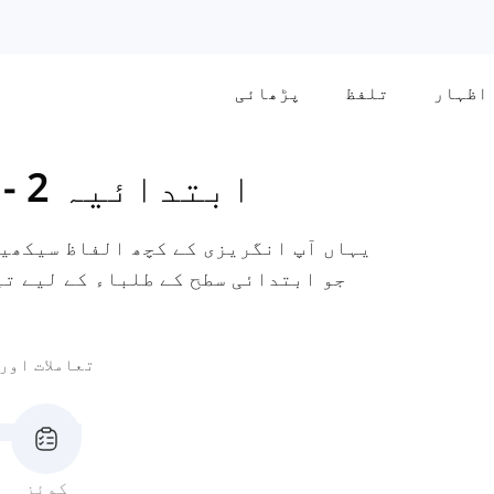
اظہار
تلفظ
پڑھائی
ابتدائیہ 2
-
یہاں آپ انگریزی کے کچھ الفاظ سیکھیں
تعاملات اور
کوئز