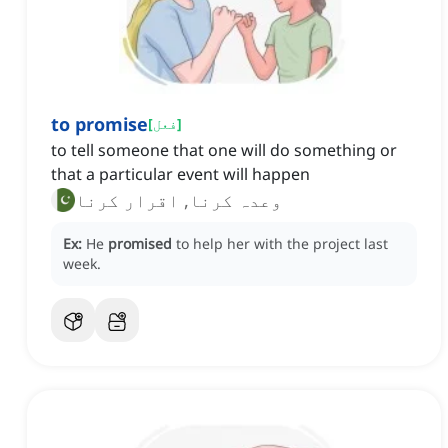
to promise
]
فعل
[
to tell someone that one will do something or
that a particular event will happen
وعدہ کرنا, اقرار کرنا
Ex:
He
promised
to help her with the project last
week.