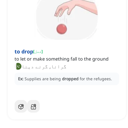
to drop
]
فعل
[
to let or make something fall to the ground
گرانا, گرنے دینا
Ex:
Supplies are being
dropped
for the refugees.