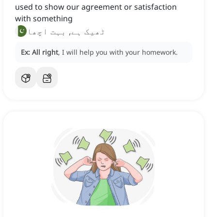
used to show our agreement or satisfaction
with something
ٹھیک ہے, بہت اچھا
Ex:
All right
, I will help you with your homework.