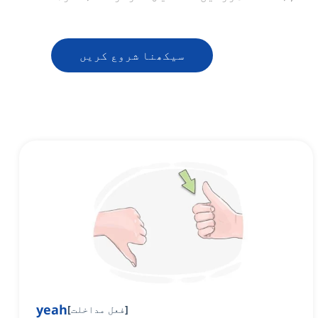
سیکھنا شروع کریں
yeah
]
فعل مداخلت
[