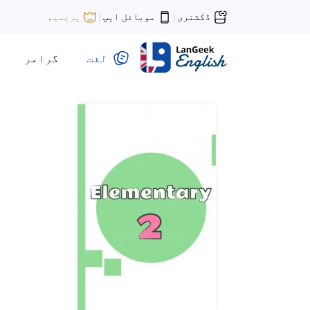
ڈکشنری
موبائل ایپ
پریمیم
|
|
لغت
گرامر