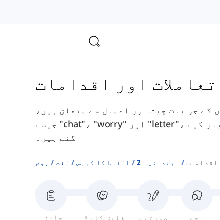
تعاملات اور اقدامات
 گے جو بات چیت اور اعمال سے متعلق ہیں،
جیسے "chat"، "worry" اور "letter"، جو ابتدائی سطح کے طلباء کے لیے تیار کیے
گئے ہیں۔
 اقدامات
ابتدائیہ 2
الفاظ کا کورس
لغت
ہوم
ہجے
صورتیں
فلیش کارڈز
جائزہ