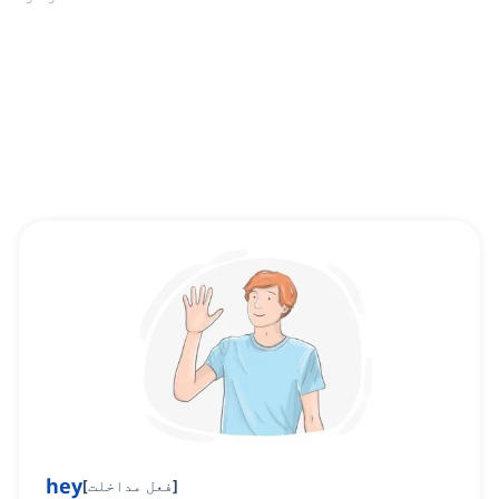
hey
]
فعل مداخلت
[