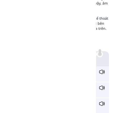
cần làm rung dây thanh quản khi phát âm âm này. Vì vậy, âm
/z/ là âm có thanh (voiced).
Trong hình (a), môi và răng mở nhẹ để không khí có thể thoát
ra. Trong hình (c), bạn có thể thấy rõ vị trí của lưỡi. Hai bên
lưỡi phải chạm vào vòm miệng ngay phía sau răng cửa trên.
Những chữ cái nào được phát âm là /z/?
Âm /z/ được biểu thị bởi các chữ cái sau:
z:
Ví dụ
z
ebra /ziː.brə/
hươu vằn
z
enith /zen.ɪθ/
điểm cao nhất
z
ealot /zel.ət/
người cuồng tín