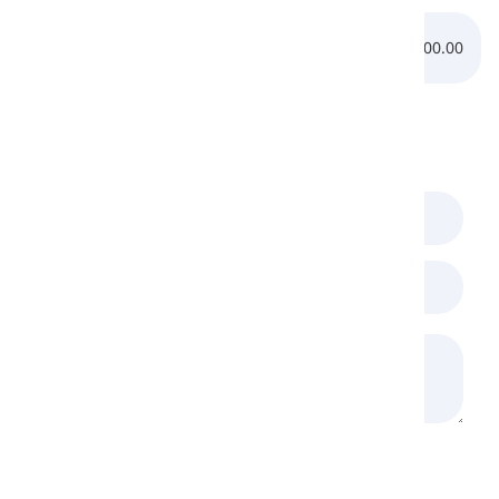
âm /z/:
0:00.00
0:00.00
Bình luận
(
0
)
Đang tải Recaptcha...