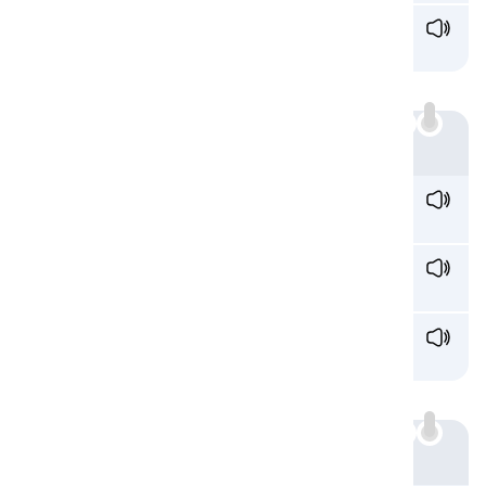
z
oo /zu:/
sở thú
s:
Ví dụ
mu
s
ic /ˈmjuːzɪk/
âm nhạc
mo
s
aic /moʊˈzeɪ.ɪk/
khảm
i
s
/ɪz/
là
zz:
Ví dụ