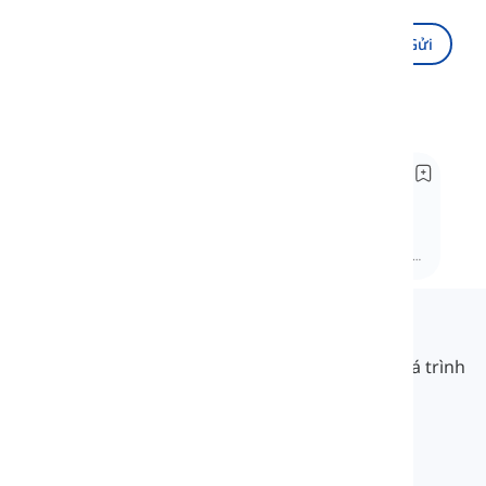
Gửi
Được Đề Xuất
Cách phát âm âm /θ/
How to Pronounce the /θ/ Sound
Khám phá âm /θ/, một thành phần quan trọng
trong ngữ âm học tiếng Anh. Bài học này sẽ giới
thiệu về cách phát âm, sự khác biệt của âm này và
vai trò của nó trong việc giao tiếp rõ ràng.
Langeek
LanGeek là một nền tảng học ngôn ngữ giúp quá trình
học của bạn nhanh hơn và dễ dàng hơn.
info@langeek.co