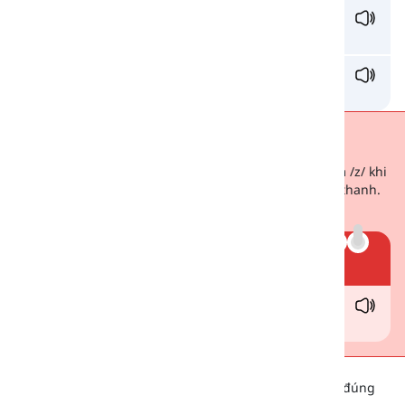
ja
zz
/dʒæz/
nhạc jazz
si
zz
le /ˈsɪzəl/
xèo xèo
Cảnh báo!
Lưu ý rằng không phải lúc nào chúng ta cũng phát âm /z/ khi
thấy chữ "-s" sau một nguyên âm hay một phụ âm có thanh.
So sánh:
Ví dụ
thu
s
/ðʌs/
do đó
Lắng nghe
Dưới đây là tệp âm thanh giúp bạn học cách phát âm đúng