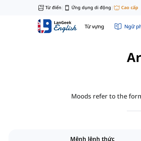
Từ điển
Ứng dụng di động
Cao cấp
|
|
Từ vựng
Ngữ p
Ar
Moods refer to the form
Mệnh lệnh thức