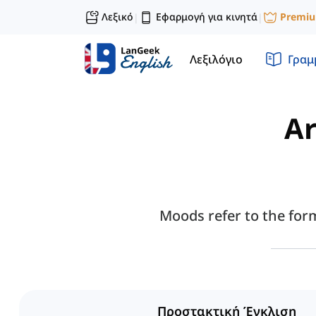
Λεξικό
Εφαρμογή για κινητά
Premi
|
|
Λεξιλόγιο
Γραμ
Ar
Moods refer to the form
Προστακτική Έγκλιση