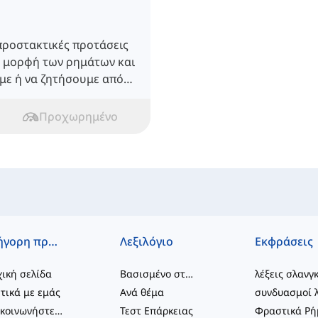
 προστακτικές προτάσεις
ή μορφή των ρημάτων και
με ή να ζητήσουμε από
ει κάτι.
Προχωρημένο
Γρήγορη πρόσβαση
Λεξιλόγιο
Εκφράσεις
ική σελίδα
Βασισμένο στο επίπεδο
λέξεις σλανγ
τικά με εμάς
Ανά θέμα
Επικοινωνήστε μαζί μας
Τεστ Επάρκειας