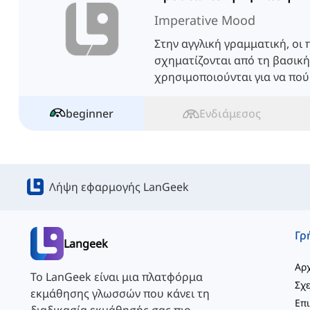
Imperative Mood
Στην αγγλική γραμματική, οι
σχηματίζονται από τη βασικ
χρησιμοποιούνται για να πού
κάποιον να κάνει ή να μην κάν
beginner
Ενδιάμεσος
Λήψη εφαρμογής LanGeek
Langeek
Αρχ
Το LanGeek είναι μια πλατφόρμα
Σχε
εκμάθησης γλωσσών που κάνει τη