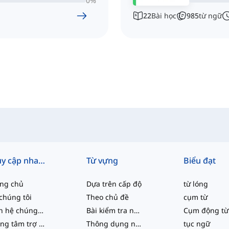
0
%
22
Bài học
985
từ ngữ
Truy cập nhanh
Từ vựng
Biểu đạt
ang chủ
Dựa trên cấp độ
từ lóng
chúng tôi
Theo chủ đề
cụm từ
Liên hệ chúng tôi
Bài kiểm tra năng lực
Cụm động từ
Trung tâm trợ giúp
Thông dụng nhất
tục ngữ