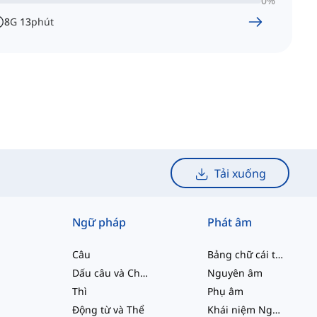
0
%
8
G
13
phút
Tải xuống
Ngữ pháp
Phát âm
Câu
Bảng chữ cái tiếng Anh
Dấu câu và Chính tả
Nguyên âm
Thì
Phụ âm
Động từ và Thể
Khái niệm Ngữ âm học