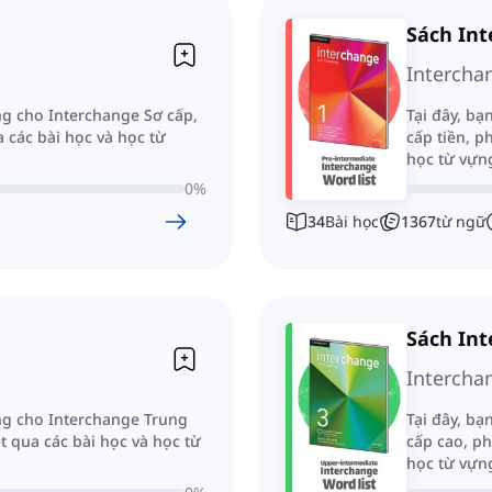
Sách Int
Intercha
ng cho Interchange Sơ cấp,
Tại đây, bạ
 các bài học và học từ
cấp tiền, p
học từ vựn
0
%
34
Bài học
1367
từ ngữ
Sách Int
Intercha
ựng cho Interchange Trung
Tại đây, bạ
t qua các bài học và học từ
cấp cao, ph
học từ vựn