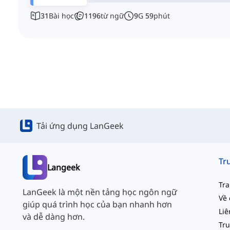
31
Bài học
1196
từ ngữ
9
G
59
phút
Tải ứng dụng LanGeek
Langeek
Tr
LanGeek là một nền tảng học ngôn ngữ
Về 
giúp quá trình học của bạn nhanh hơn
và dễ dàng hơn.