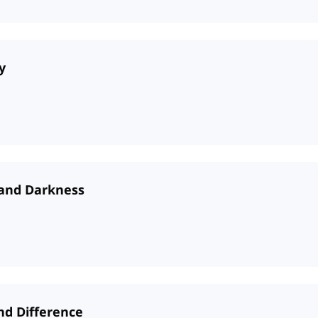
y
 and Darkness
and Difference