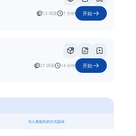
开始
13
词语
7
分钟
开始
27
词语
14
分钟
与人类相关的方式副词