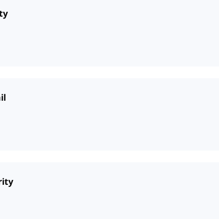
ty
il
rity