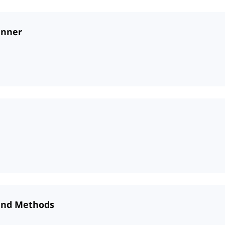
anner
 and Methods