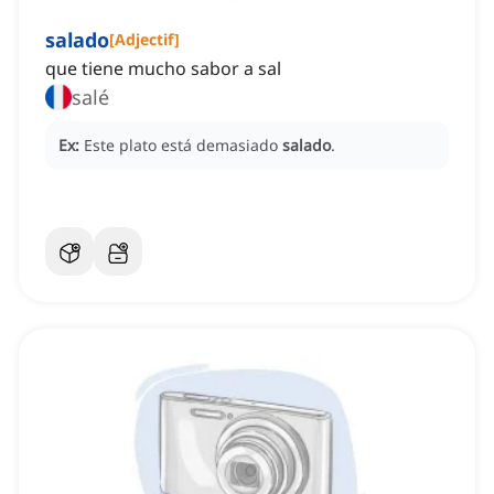
salado
[
Adjectif
]
que tiene mucho sabor a sal
salé
Ex:
Este plato está demasiado
salado
.