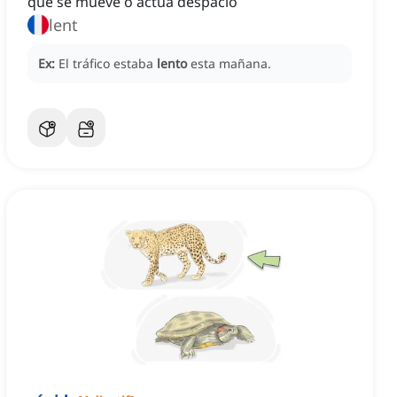
que se mueve o actúa despacio
lent
Ex:
El tráfico estaba
lento
esta mañana.