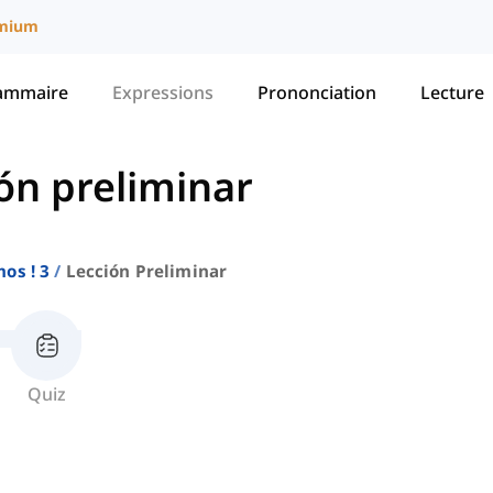
mium
ammaire
Expressions
Prononciation
Lecture
ón preliminar
os ! 3
Lección Preliminar
Quiz