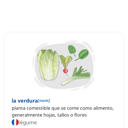
la verdura
[
nom
]
planta comestible que se come como alimento,
generalmente hojas, tallos o flores
légume