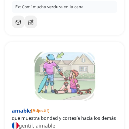
Ex:
Comí mucha
verdura
en la cena.
amable
[
Adjectif
]
que muestra bondad y cortesía hacia los demás
gentil, aimable