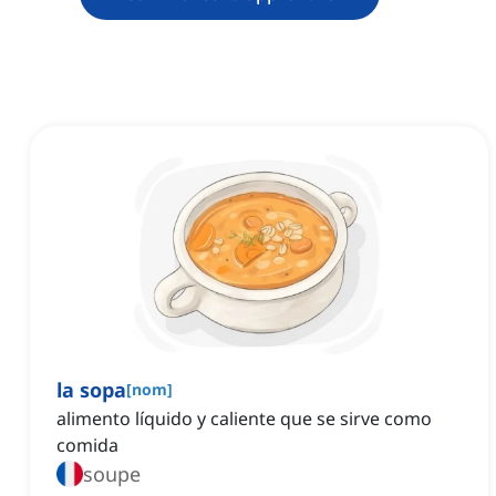
la sopa
[
nom
]
alimento líquido y caliente que se sirve como
comida
soupe