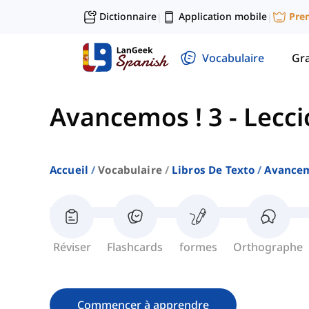
Dictionnaire
Application mobile
Pre
|
|
Vocabulaire
Gr
Avancemos ! 3
-
Lecci
Accueil
Vocabulaire
Libros De Texto
Avancem
Réviser
Flashcards
formes
Orthographe
Commencer à apprendre