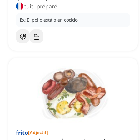
cuit, préparé
Ex:
El pollo está bien
cocido
.
frito
[
Adjectif
]