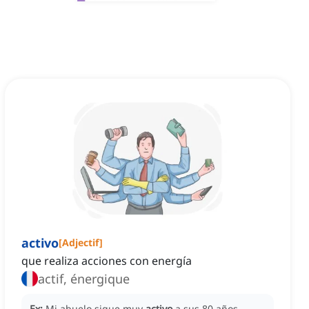
activo
[
Adjectif
]
que realiza acciones con energía
actif, énergique
Ex:
Mi abuelo sigue muy
activo
a sus 80 años.