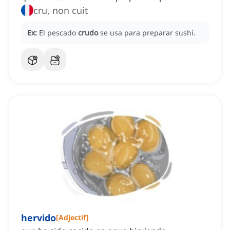
cru, non cuit
Ex:
El pescado
crudo
se usa para preparar sushi.
hervido
[
Adjectif
]