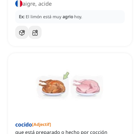
aigre, acide
Ex:
El limón está muy
agrio
hoy.
cocido
[
Adjectif
]
que está preparado o hecho por cocción