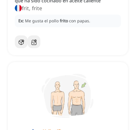
que ha sido cocinado en aceite caliente
frit, frite
Ex:
Me gusta el pollo
frito
con papas.