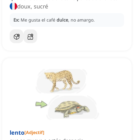
doux, sucré
Ex:
Me gusta el café
dulce
, no amargo.
lento
[
Adjectif
]