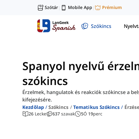
Szótár
Mobile App
Prémium
|
|
Szókincs
Nyelv
Spanyol nyelvű érzel
szókincs
Érzelmek, hangulatok és reakciók szókincse a bel
kifejezésére.
Kezdőlap
Szókincs
Tematikus Szókincs
Érzés
26
Lecke
637
szavak
5
Ó
19
perc