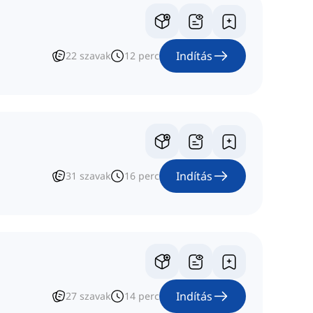
Indítás
22
szavak
12
perc
Indítás
31
szavak
16
perc
Indítás
27
szavak
14
perc