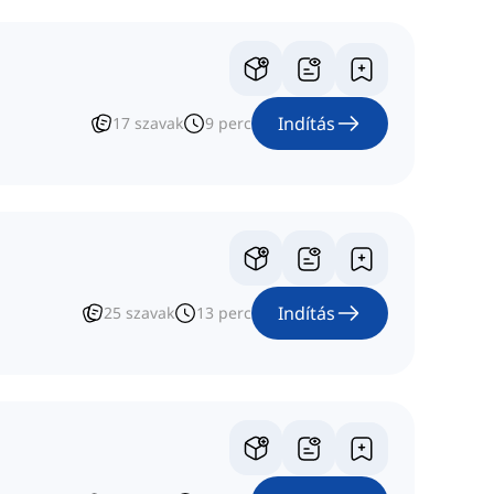
Indítás
17
szavak
9
perc
Indítás
25
szavak
13
perc