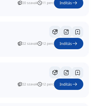
Indítás
20
szavak
11
perc
Indítás
22
szavak
12
perc
Indítás
22
szavak
12
perc