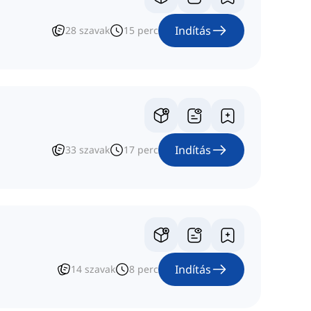
Indítás
28
szavak
15
perc
Indítás
33
szavak
17
perc
Indítás
14
szavak
8
perc