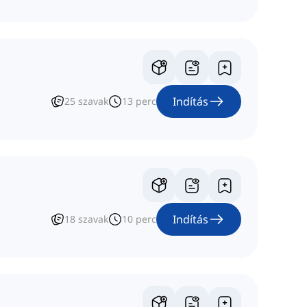
Indítás
25
szavak
13
perc
Indítás
18
szavak
10
perc