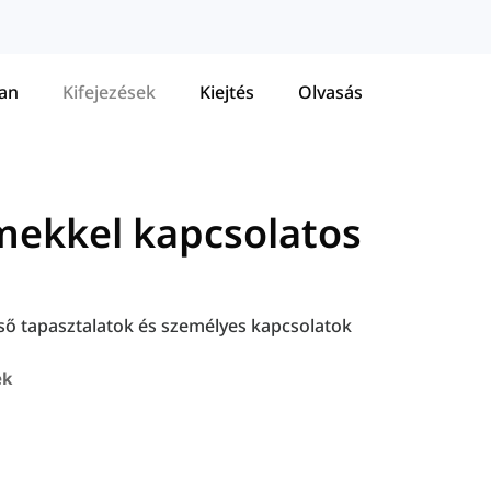
tan
Kifejezések
Kiejtés
Olvasás
mekkel kapcsolatos
ső tapasztalatok és személyes kapcsolatok
ek