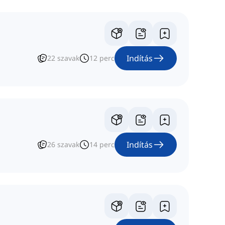
Indítás
22
szavak
12
perc
Indítás
26
szavak
14
perc