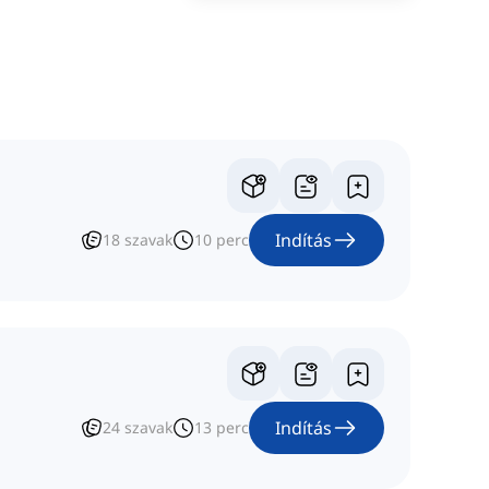
Indítás
18
szavak
10
perc
Indítás
24
szavak
13
perc