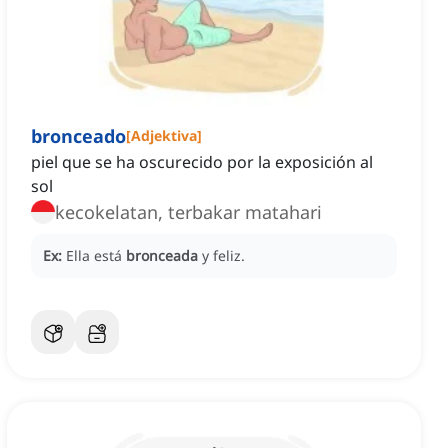
bronceado
[
Adjektiva
]
piel que se ha oscurecido por la exposición al
sol
kecokelatan, terbakar matahari
Ex:
Ella está
bronceada
y feliz.