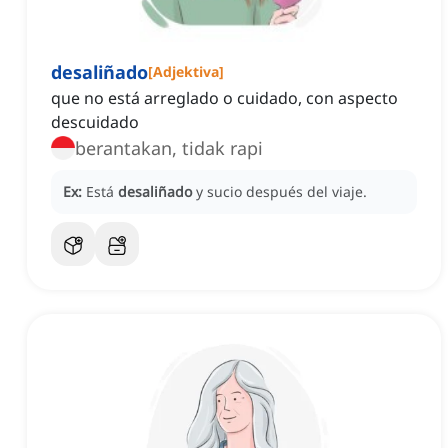
desaliñado
[
Adjektiva
]
que no está arreglado o cuidado, con aspecto
descuidado
berantakan, tidak rapi
Ex:
Está
desaliñado
y sucio después del viaje.