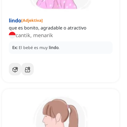
lindo
[
Adjektiva
]
que es bonito, agradable o atractivo
cantik, menarik
Ex:
El bebé es muy
lindo
.