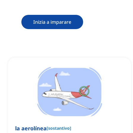
Inizia a imparare
la aerolínea
[
sostantivo
]