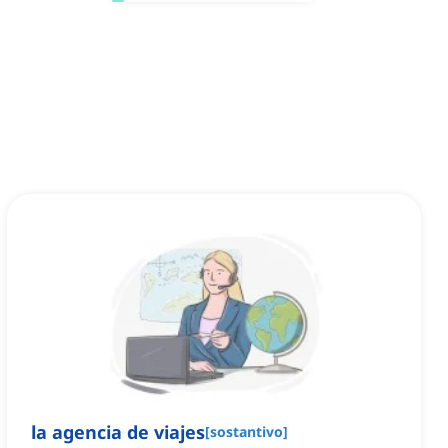
la agencia de viajes
[
sostantivo
]