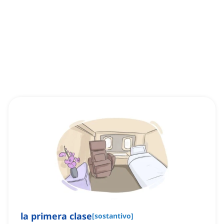
la primera clase
[
sostantivo
]