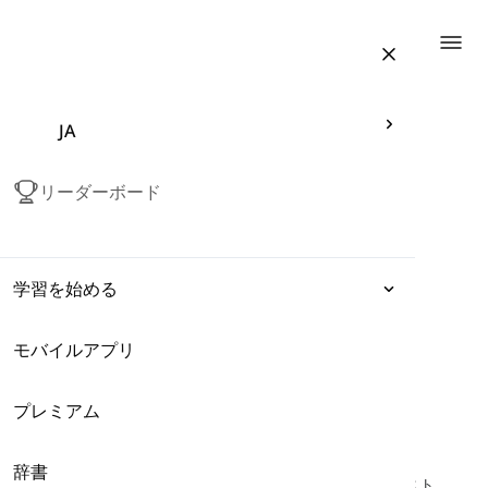
Togg
JA
リーダーボード
学習を始める
モバイルアプリ
表現
プレミアム
文法
DELE C1レベルの準備に必須の語彙
辞書
語彙
DELE C1レベルの試験準備のための分類された語彙リスト。