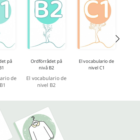
det på
Ordförrådet på
El vocabulario de
B1
nivå B2
nivel C1
ario de
El vocabulario de
 B1
nivel B2