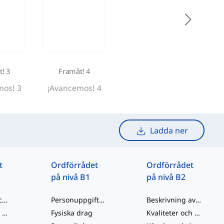
! 3
Framåt! 4
mos! 3
¡Avancemos! 4
Ladda ner
t
Ordförrådet
Ordförrådet
på nivå B1
på nivå B2
Hälsningar och social interaktion
Personuppgifter och Livsfaser
Beskrivning av personer
Utökad familj och bekanta
Fysiska drag
Kvaliteter och Färdigheter