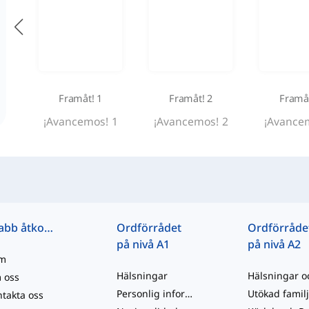
Framåt! 1
Framåt! 2
Framåt
¡Avancemos! 1
¡Avancemos! 2
¡Avance
Snabb åtkomst
Ordförrådet
Ordförråde
på nivå A1
på nivå A2
m
Hälsningar
 oss
Personlig information och allmän beskrivning
takta oss