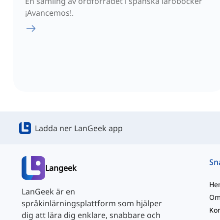
En samling av ordförrådet i spanska läroböcker
¡Avancemos!.
Ladda ner LanGeek app
Langeek
He
LanGeek är en
Om
språkinlärningsplattform som hjälper
Kon
dig att lära dig enklare, snabbare och