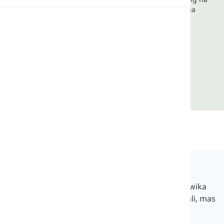
salita sa pang-araw-araw na buhay, na may malinaw na
kahulugan at mga halimbawang pangungusap.
Pagbigkas
Pagbabasa
Langeek
Ang LanGeek ay isang platform sa pag-aaral ng wika
na tumutulong sa iyong matuto nang mas madali, mas
mabilis, at mas matalino.