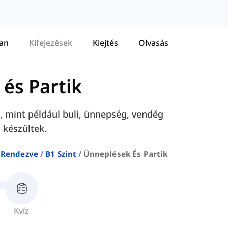
tan
Kifejezések
Kiejtés
Olvasás
és Partik
a, mint például buli, ünnepség, vendég
 készültek.
t Rendezve
B1 Szint
Ünneplések És Partik
Kvíz