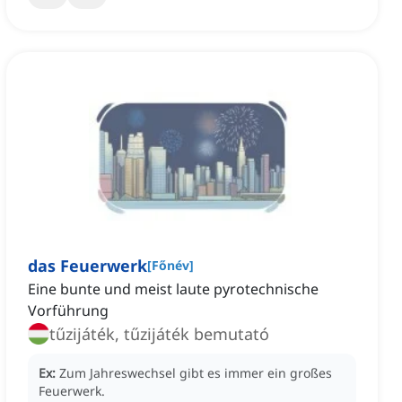
das Feuerwerk
[
Főnév
]
Eine bunte und meist laute pyrotechnische
Vorführung
tűzijáték, tűzijáték bemutató
Ex:
Zum Jahreswechsel gibt es immer ein großes
Feuerwerk.