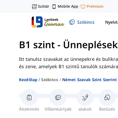
Szótár
Mobile App
Prémium
|
|
Szókincs
Nyelv
B1 szint
-
Ünneplések 
Itt tanulsz szavakat az ünnepekre és bulikr
és zene, amelyek B1 szintű tanulók számára
Kezdőlap
Szókincs
Német Szavak Szint Szerin
Áttekintés
Villámkártyák
alakok
Betűzés