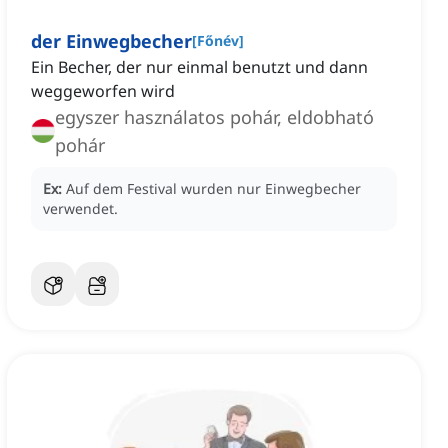
der Einwegbecher
[
Főnév
]
Ein Becher, der nur einmal benutzt und dann
weggeworfen wird
egyszer használatos pohár, eldobható
pohár
Ex:
Auf dem Festival wurden nur Einwegbecher
verwendet.