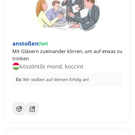
anstoßen
[
ige
]
Mit Gläsern zueinander klirren, um auf etwas zu
trinken
köszöntőt mond, koccint
Ex:
Wir stoßen auf deinen Erfolg an!