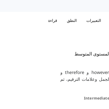
التعبيرات
النطق
قراءة
المستوى المتوسط
ستتعلم في هذا الدرس الظروف الرابطة مثل however و therefore و
ربط بين الجمل وعلامات الترقيم، ثم