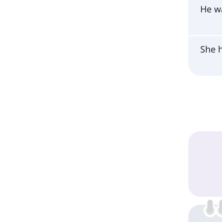
He wa
She h