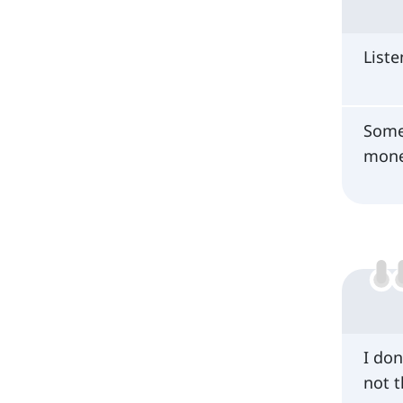
Liste
Some
mone
I don
not t