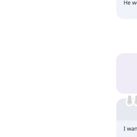
He we
I wa