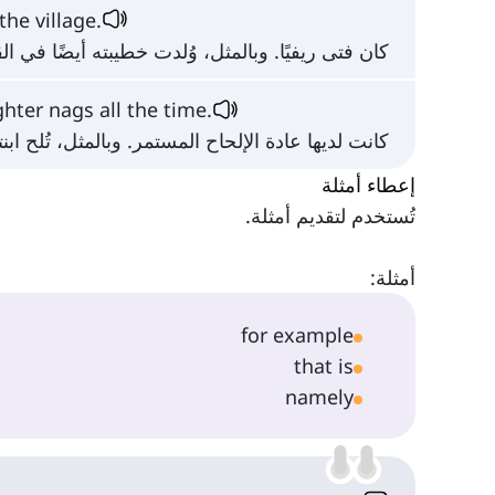
the village.
كان فتى ريفيًا. وبالمثل، وُلدت خطيبته أيضًا في ال
ghter nags all the time.
كانت لديها عادة الإلحاح المستمر. وبالمثل، تُلح اب
إعطاء أمثلة
تُستخدم لتقديم أمثلة.
أمثلة:
for example
that is
namely