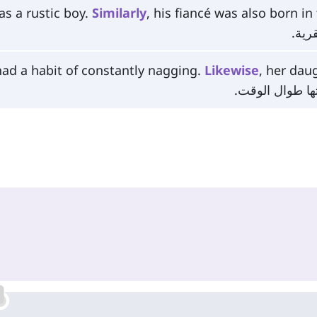
s a rustic boy.
Similarly
, his fiancé was also born in 
قرية.
ad a habit of constantly nagging.
Likewise
, her dau
نتها طوال الوقت.