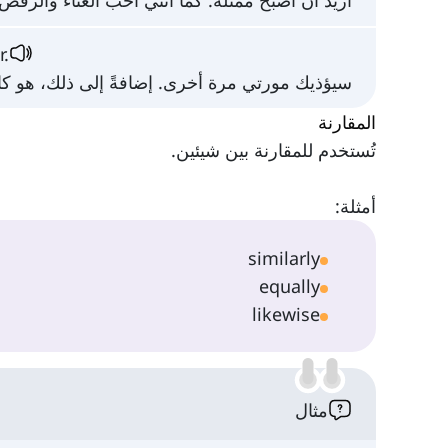
أريد أن أصبح ممثلة. كما أنني أحب الغناء والرقص.
r.
سيؤذيك مورتي مرة أخرى. إضافةً إلى ذلك، هو 
المقارنة
تُستخدم للمقارنة بين شيئين.
أمثلة:
similarly
equally
likewise
مثال