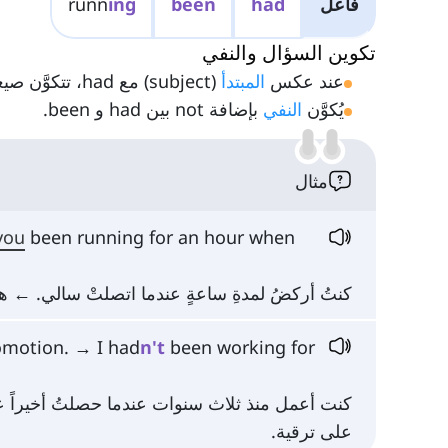
فاعل
had
been
ing
runn
تكوين السؤال والنفي
عند عكس
المبتدأ
(subject) مع had، تتكوَّن صيغة السؤال.
يُكوَّن
النفي
بإضافة not بين had و been.
مثال
you
been running for an hour when
كنتُ أركضُ لمدةِ ساعةٍ عندما اتصلتْ سالي. ← ه
romotion. → I had
n't
been working for
كنت أعمل منذ ثلاث سنوات عندما حصلتُ أخيراً ع
على ترقية.