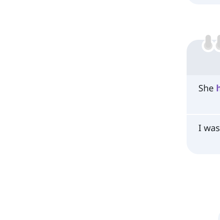
She
I wa