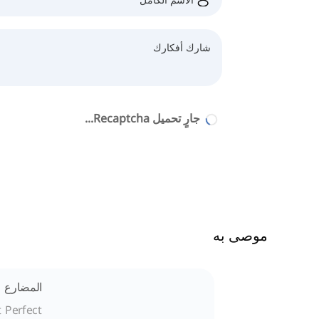
جارٍ تحميل Recaptcha...
موصى به
المضارع ال
 Perfect