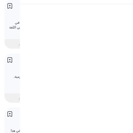
حروف الجر للزمان
النطق
Prepositions of Time
تتيح لنا حروف الجر التحدث عن العلاقة بين كلمتين في
جملة. هنا، سنناقش حروف الجر الزمنية المختلفة في اللغة
قراءة
الإنجليزية.
beginner
متوسط
متقدم
التعبير عن التواريخ
Expressing Dates
إخبار التاريخ هو أحد المواضيع الشائعة في حياتنا اليومية.
في هذا الدرس، سنتعلم كيفية قول التاريخ باللغة
الإنجليزية.
beginner
متوسط
متقدم
التعبير عن الوقت
Expressing Time
التعبير عن الوقت ليس مجرد مسألة وقت وأرقام. في هذا