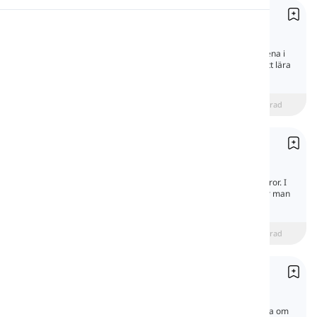
Uttrycka datum
Uttal
Expressing Dates
Att ange datum är ett av de vanligaste ämnena i
vår vardag. I den här lektionen kommer vi att lära
Läsning
oss hur man uttrycker datumet för något.
beginner
Mellannivå
Avancerad
Uttrycka tid
Expressing Time
Uttrycka tid handlar inte bara om tid och siffror. I
den här lektionen kommer vi att lära oss hur man
talar om tid och lära oss mer om den.
beginner
Mellannivå
Avancerad
Tidsprepositioner
Prepositions of Time
Prepositioner gör det möjligt för oss att prata om