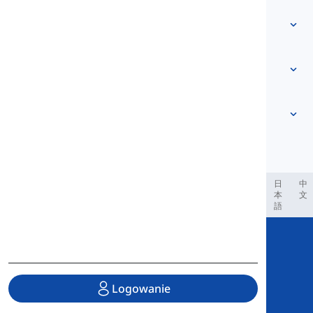
Skontaktuj się z nami
Na podstawie poziomu
Centrum pomocy
Wyrażenia
Według tematu
Testy biegłości
słowa slangowe
Najczęstsze
Gramatyka
kolokacje
Zobacz więcej
...
Czasowniki frazowe
Zdania
przysłowia
Wymowa
Interpunkcja i Ortografia
Zobacz więcej
...
Czasy
Zobacz więcej
...
Czasowniki i Głosy
Zobacz więcej
...
العر
Filipino
فارسی
Indonesia
Deutsch
português
日
中
本
文
語
Copyright © 2020 Langeek Inc.
All Rights Reserved.
Logowanie
Polityka prywatności
|
Regulamin