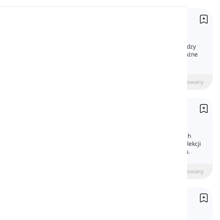
Wymowa
Przyimki Czasu
Prepositions of Time
Czytanie
Przyimki pozwalają nam mówić o relacji między
dwoma słowami w zdaniu. Tutaj omówimy różne
przyimki czasu w języku angielskim.
beginner
Średniozaawansowany
Zaawansowany
Wyrażanie Dat
Expressing Dates
Mówienie o dacie jest jednym z najczęstszych
tematów w naszym codziennym życiu. W tej lekcji
nauczysz się, jak mówić o dacie po angielsku.
beginner
Średniozaawansowany
Zaawansowany
Wyrażanie Czasu
Expressing Time