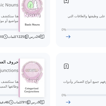
sic Nouns
على وظيفتها والعلاقات التي
هنا ستكتشف قو
مواضيع أو موا
0
%
24
درس
1225
كلمات
10
حروف الع
junctions
م جميع أنواع الضمائر وأدوات
هنا ستكتشف ت
وظائفها الممي
0
%
9
درس
91
كلمات
46
دقيق