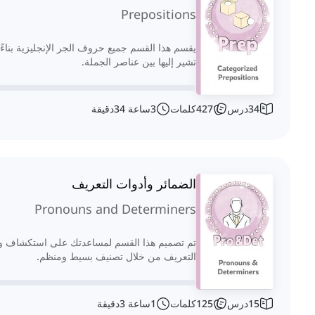
Prepositions
يقسم هذا القسم جميع حروف الجر الإنجليزية بناءً 
تشير إليها بين عناصر الجملة.
34
درس
427
كلمات
3
ساعة
34
دقيقة
الضمائر وأدوات التعريف
Pronouns and Determiners
تم تصميم هذا القسم لمساعدتك على استكشاف وفه
التعريف من خلال تصنيف بسيط ومنظم.
15
درس
125
كلمات
1
ساعة
3
دقيقة