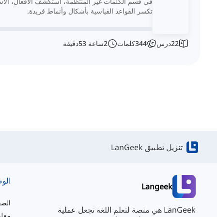
في قسم الكلمات غير المنتظمة، استكشف الأفعال، الأس
تكسر القواعد القياسية بأشكال وأنماط فريدة.
22
درس
344
كلمات
2
ساعة
53
دقيقة
تنزيل تطبيق LanGeek
الو
Langeek
الصف
LanGeek هي منصة لتعلم اللغة تجعل عملية
معلو