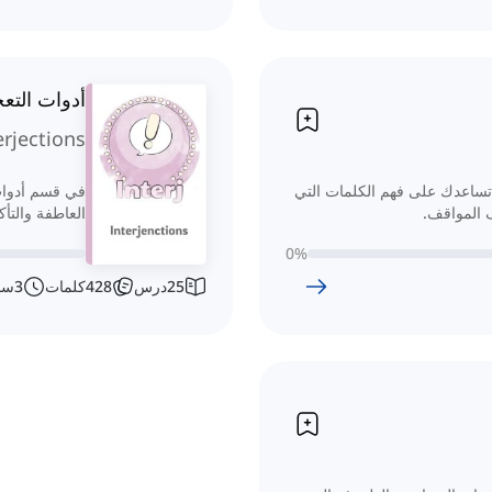
أدوات التع
erjections
تساعدك على فهم الكلمات التي
في قسم أدوات 
 المواقف.
العاطفة والتأك
0
%
25
درس
428
كلمات
3
سا