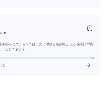
ions
感嘆詞のセクションでは、文に感情と強調を加える感嘆詞の内
ることができます。
0
%
35
分