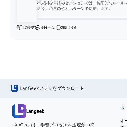
不規則な単語のセクションでは、標準的なルール
詞を、独自の形とパターンで探求します。
22
授業
344
言葉
2
時
53
分
LanGeekアプリをダウンロード
Langeek
ホ
LanGeekは、学習プロセスを迅速かつ簡