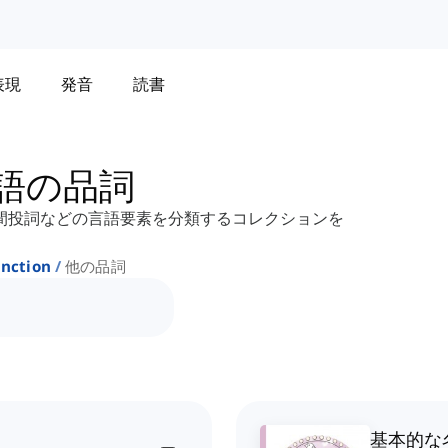
表現
発音
読書
語の品詞
間投詞などの言語要素を分類するコレクションを
unction
他の品詞
基本的な