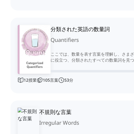
分類された英語の数量詞
Quantifiers
ここでは、数量を表す言葉を理解し、さま
に役立つ、分類されたすべての数量詞を見
12
授業
105
言葉
53
分
不規則な言葉
Irregular Words