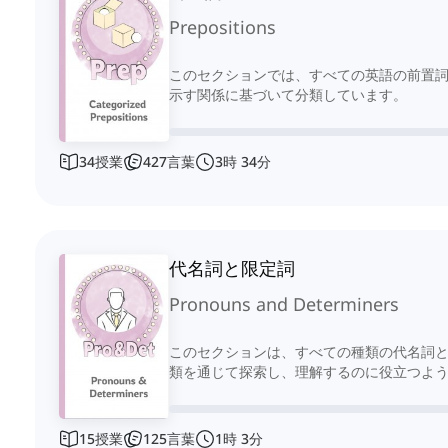
Prepositions
このセクションでは、すべての英語の前置
示す関係に基づいて分類しています。
34
授業
427
言葉
3
時
34
分
代名詞と限定詞
Pronouns and Determiners
このセクションは、すべての種類の代名詞
類を通じて探索し、理解するのに役立つよ
15
授業
125
言葉
1
時
3
分