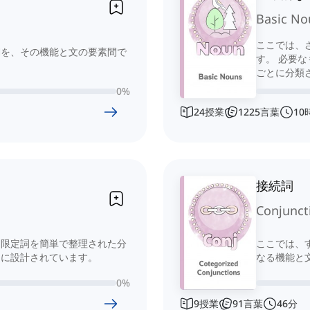
Basic No
ここでは、
詞を、その機能と文の要素間で
す。 必要
ごとに分類
0
%
24
授業
1225
言葉
10
接続詞
Conjunct
と限定詞を簡単で整理された分
ここでは、
うに設計されています。
なる機能と
0
%
9
授業
91
言葉
46
分