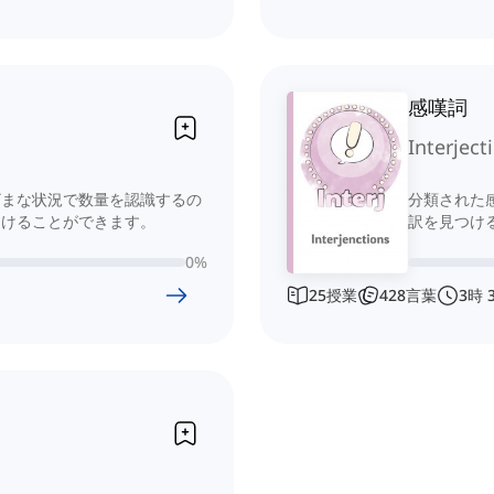
感嘆詞
Interject
ざまな状況で数量を認識するの
分類された
つけることができます。
訳を見つけ
0
%
25
授業
428
言葉
3
時