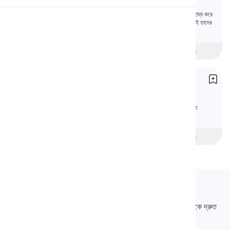
Auxiliary Verbs
সহায়ক ক্রিয়া মূল ক্রিয়াপদকে কাল বা কণ্ঠস্বর প্রকাশ করতে সাহায্য করে
উচ্চারণ
বা প্রশ্ন ও নেতিবাচক বাক্য তৈরি করতে সাহায্য করে। এই কারণেই তাদের
'সহায়ক ক্রিয়া'ও বলা হয়।
পড়া
beginner
মধ্যবর্তী
উন্নত
'Be' ক্রিয়া
Be
ক্রিয়াপদ 'be' ইংরেজির একটি মৌলিক অংশ, বিভিন্ন রূপে ব্যবহৃত
বিষয়গুলিকে তাদের বর্ণনা, রাজ্য বা পরিচয়ের সাথে সংযুক্ত করতে।
beginner
মধ্যবর্তী
উন্নত
Langeek
LanGeek হল একটি ভাষা শেখার প্ল্যাটফর্ম যা আপনার শেখার প্রক্রিয়াটিকে দ্রুত
এবং সহজ করে তোলে।