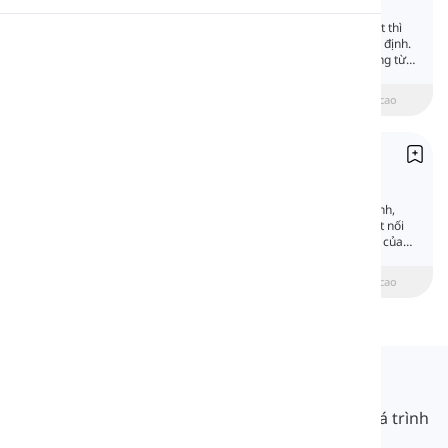
Auxiliary Verbs
Trợ động từ động giúp động từ chính diễn đạt thì
Phát âm
hoặc giọng hoặc giúp tạo câu hỏi và câu phủ định.
Đó là lý do tại sao chúng còn được gọi là 'động từ
trợ giúp'.
Đọc
beginner
Trung cấp
Nâng cao
Động từ 'Be'
Be
Động từ 'be' là một phần cơ bản của tiếng Anh,
được sử dụng ở nhiều dạng khác nhau để kết nối
chủ ngữ với mô tả, trạng thái hoặc danh tính của
họ.
beginner
Trung cấp
Nâng cao
Langeek
LanGeek là một nền tảng học ngôn ngữ giúp quá trình
học của bạn nhanh hơn và dễ dàng hơn.