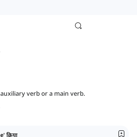
"
auxiliary verb or a main verb.
e' क्रिया