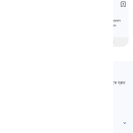
সংখ্যা
Numbers
সংখ্যাগুলি স্পষ্ট যোগাযোগের ভিত্তি তৈরি করে পরিমাণ এবং ক্রম প্রকাশ
করতে সহায়তা করে। এই পাঠে, আপনি ইংরেজিতে সংখ্যা পড়তে এবং
লিখতে শিখবেন।
beginner
মধ্যবর্তী
উন্নত
Langeek
LanGeek হল একটি ভাষা শেখার প্ল্যাটফর্ম যা আপনার শেখার প্রক্রিয়াটিকে দ্রুত
এবং সহজ করে তোলে।
info@langeek.co
দ্রুত অ্যাক্সেস