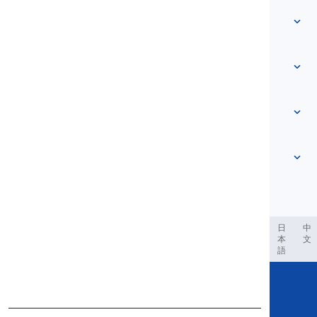
বাড়ি
শব্দভাণ্ডার
আমাদের সম্পর্কে
আমাদের সাথে যোগাযোগ করুন
স্তর ভিত্তিক
সহায়তা কেন্দ্র
প্রকাশভঙ্গি
বিষয়ভিত্তিক
দক্ষতা পরীক্ষা
স্ল্যাং শব্দসমূহ
সবচেয়ে প্রচলিত
ব্যাকরণ
যুগল শব্দসমষ্টি
আরও দেখুন
...
ফ্রেজাল ভার্বস
বাক্য
প্রবাদ
উচ্চারণ
বিরামচিহ্ন এবং বানান
আরও দেখুন
...
কাল
আরও দেখুন
...
ক্রিয়া এবং কণ্ঠস্বর
আরও দেখুন
...
العر
Filipino
فارسی
Indonesia
Deutsch
português
日
中
本
文
語
Copyright © 2020 Langeek Inc.