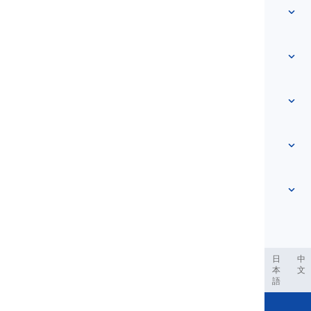
Snabb åtkomst
Hem
Ordförråd
Om oss
Kontakta oss
Nivåbaserad
Hjälpcenter
Uttryck
Efter ämne
Färdighetstester
slangord
Vanligast
Grammatik
kollokationer
Se mer
...
Partikelverb
Meningar
ordspråk
Uttal
Interpunktion och Stavning
Se mer
...
Tider
Se mer
...
Verb och Röster
Se mer
...
العر
Filipino
فارسی
Indonesia
Deutsch
português
日
中
本
文
語