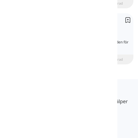
beginner
Mellannivå
Avancerad
Nummer
Numbers
Nummer i engelsk grammatik hjälper till att
uttrycka mängd och ordning och utgör grunden för
tydlig och exakt kommunikation.
beginner
Mellannivå
Avancerad
Langeek
LanGeek är en språkinlärningsplattform som hjälper
dig att lära dig enklare, snabbare och smartare.
info@langeek.co