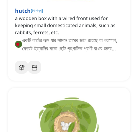
hutch
[
বিশেষ্য
]
a wooden box with a wired front used for
keeping small domesticated animals, such as
rabbits, ferrets, etc.
একটি কাঠের বাক্স যার সামনে তারের জাল রয়েছে যা খরগোশ,
ফেরেট ইত্যাদির মতো ছোট গৃহপালিত প্রাণী রাখার জন্য
ব্যবহৃত হয়।