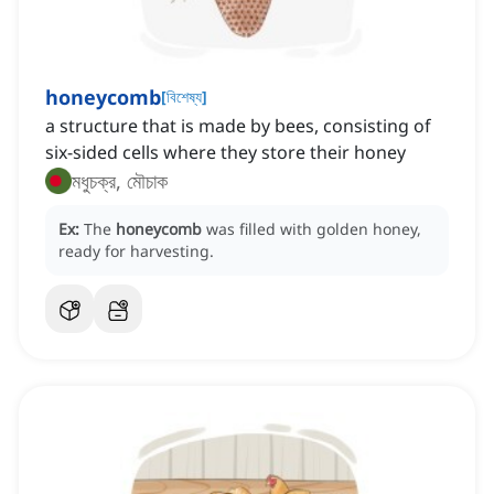
honeycomb
[
বিশেষ্য
]
a structure that is made by bees, consisting of
six-sided cells where they store their honey
মধুচক্র, মৌচাক
Ex:
The
honeycomb
was filled with golden honey,
ready for harvesting.