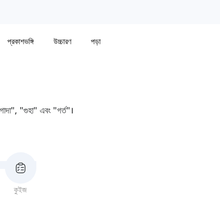
প্রকাশভঙ্গি
উচ্চারণ
পড়া
গাদা", "গুহা" এবং "গর্ত"।
কুইজ