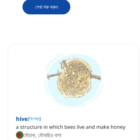
শেখা শুরু করুন
hive
[
বিশেষ্য
]
a structure in which bees live and make honey
মৌচাক, মৌমাছির বাসা