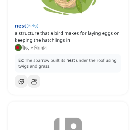
nest
[
বিশেষ্য
]
a structure that a bird makes for laying eggs or
keeping the hatchlings in
নীড়, পাখির বাসা
Ex:
The sparrow built its
nest
under the roof using
twigs and grass.