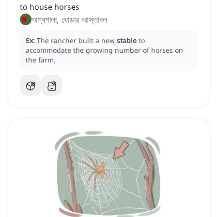
to house horses
অশ্বশালা, ঘোড়ার আস্তাবল
Ex:
The rancher built a new
stable
to
accommodate the growing number of horses on
the farm.