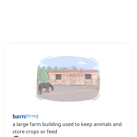
barn
[
বিশেষ্য
]
a large farm building used to keep animals and
store crops or feed