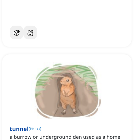
tunnel
[
বিশেষ্য
]
a burrow or underground den used as a home