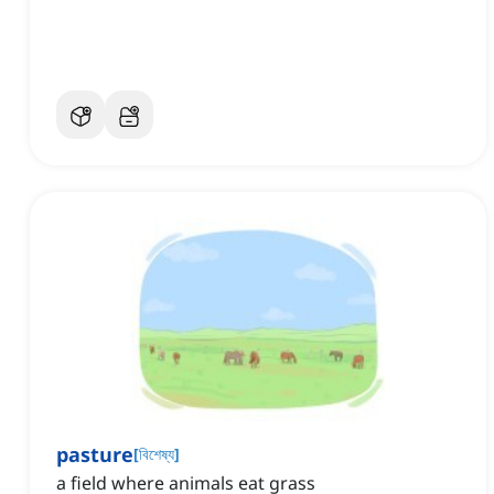
pasture
[
বিশেষ্য
]
a field where animals eat grass