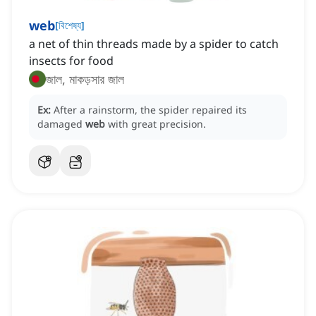
web
[
বিশেষ্য
]
a net of thin threads made by a spider to catch
insects for food
জাল, মাকড়সার জাল
Ex:
After a rainstorm, the spider repaired its
damaged
web
with great precision.