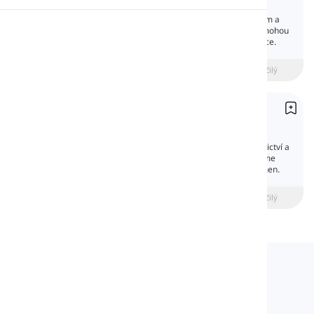
Contractions
Možná se divíte, jaký je rozdíl mezi formálním a
Výslovnost
neformálním stylem. Jedním z prvků, které mohou
vaše spisy učinit neformálními, jsou kontrakce.
Čtení
beginner
Středně pokročilý
Pokročilý
Přivlastňovací tvar podstatných jmen
Possessive Form of Nouns
Vlastnické struktury mohou vykazovat vlastnictví a
osobní vztahy. Pomocí apostrofu a 's' můžeme
vytvořit přivlastňovací formu podstatných jmen.
beginner
Středně pokročilý
Pokročilý
Langeek
LanGeek je platforma pro výuku jazyků, která
urychluje a usnadňuje váš proces učení.