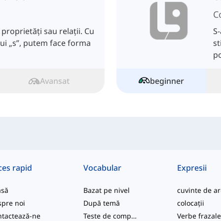
C
proprietăți sau relații. Cu
S-
nui „s”, putem face forma
st
po
co
Avansat
beginner
ces rapid
Vocabular
Expresii
asă
Bazat pe nivel
pre noi
După temă
colocații
tactează-ne
Teste de competență
Verbe frazal