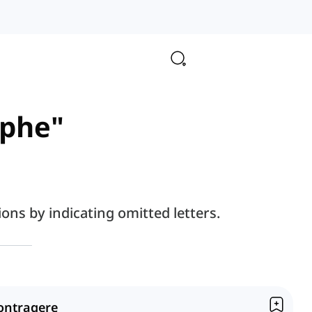
ophe"
ns by indicating omitted letters.
ontragere