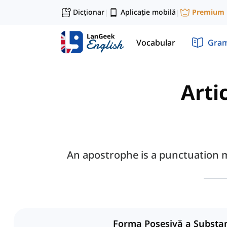
Dicționar
Aplicație mobilă
Premium
|
|
Vocabular
Gram
Arti
An apostrophe is a punctuation m
Forma Posesivă a Substan