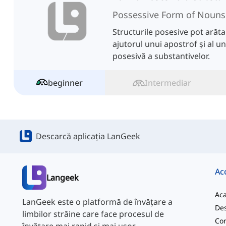
Possessive Form of Nouns
Structurile posesive pot arăta 
ajutorul unui apostrof și al u
posesivă a substantivelor.
beginner
Intermediar
Descarcă aplicația LanGeek
Ac
Langeek
Ac
LanGeek este o platformă de învățare a
Des
limbilor străine care face procesul de
Con