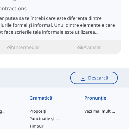
ontractions
ar putea să te întrebi care este diferența dintre
ilurile formal și informal. Unul dintre elementele care
t face scrierile tale informale este utilizarea
ntracțiilor.
Intermediar
Avansat
Descarcă
Gramatică
Pronunție
cuvinte de argou
Propoziții
Vezi mai mult
...
Punctuație și Ortografie
e
Timpuri