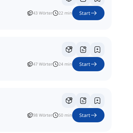
Start
43
Wörter
22
min
Start
47
Wörter
24
min
Start
98
Wörter
50
min