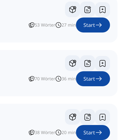
Start
53
Wörter
27
min
Start
70
Wörter
36
min
Start
38
Wörter
20
min