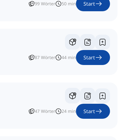
Start
99
Wörter
50
min
Start
87
Wörter
44
min
Start
47
Wörter
24
min