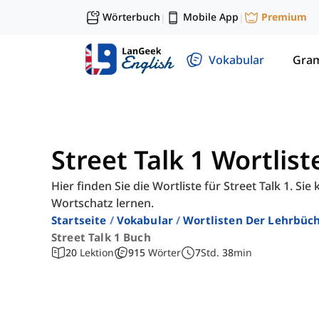
Wörterbuch
Mobile App
Premium
|
|
Vokabular
Gra
Street Talk 1 Wortlist
Hier finden Sie die Wortliste für Street Talk 1. 
Wortschatz lernen.
Startseite
Vokabular
Wortlisten Der Lehrbüch
Street Talk 1 Buch
20
Lektion
915
Wörter
7
Std.
38
min