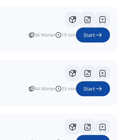
Start
36
Wörter
19
min
Start
44
Wörter
23
min