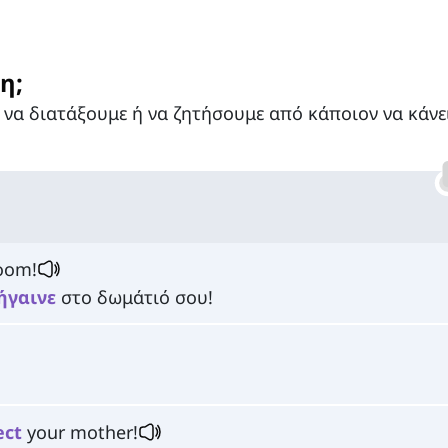
η;
 να διατάξουμε ή να ζητήσουμε από κάποιον να κάνει
:
oom!
ήγαινε
στο δωμάτιό σου!
ect
your mother!