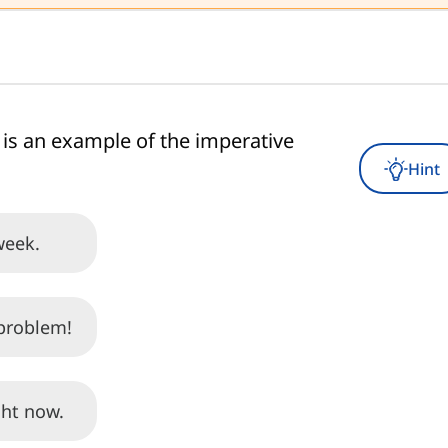
 is an example of the imperative
Hint
week.
 problem!
ght now.