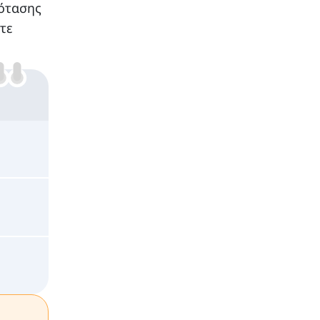
ρότασης
τε