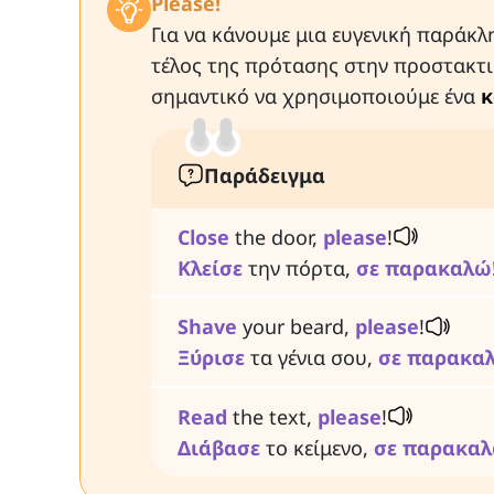
Please!
Για να κάνουμε μια ευγενική παράκλ
τέλος της πρότασης στην προστακτικ
σημαντικό να χρησιμοποιούμε ένα
κ
Παράδειγμα
Close
the door,
please
!
Κλείσε
την πόρτα,
σε
παρακαλώ
Shave
your beard,
please
!
Ξύρισε
τα γένια σου,
σε
παρακα
Read
the text,
please
!
Διάβασε
το κείμενο,
σε
παρακα