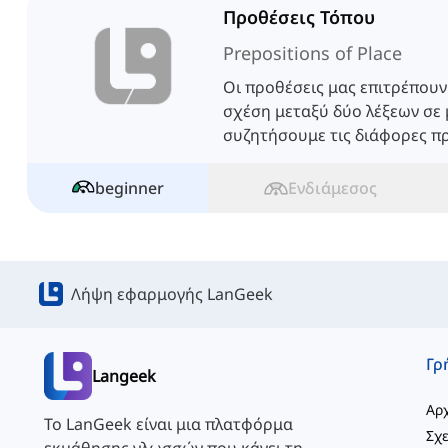
Προθέσεις Τόπου
Prepositions of Place
Οι προθέσεις μας επιτρέπουν
σχέση μεταξύ δύο λέξεων σε 
συζητήσουμε τις διάφορες π
αγγλικά.
beginner
Ενδιάμεσος
Λήψη εφαρμογής LanGeek
Langeek
Αρχ
Το LanGeek είναι μια πλατφόρμα
Σχε